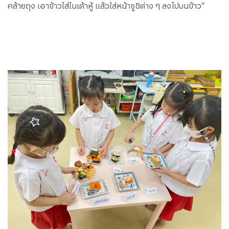
คล้ายถุง เอาข้าวใส่ในเต้าหู้ แล้วใส่หน้าซูชิต่าง ๆ ลงไปบนข้าว”