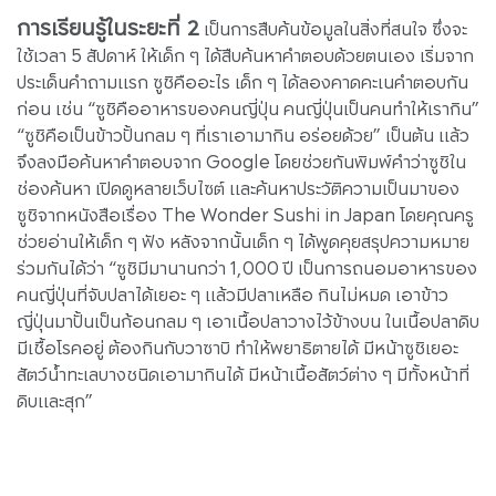
การเรียนรู้ในระยะที่ 2
เป็นการสืบค้นข้อมูลในสิ่งที่สนใจ ซึ่งจะ
ใช้เวลา 5 สัปดาห์ ให้เด็ก ๆ ได้สืบค้นหาคำตอบด้วยตนเอง เริ่มจาก
ประเด็นคำถามแรก ซูชิคืออะไร เด็ก ๆ ได้ลองคาดคะเนคำตอบกัน
ก่อน เช่น “ซูชิคืออาหารของคนญี่ปุ่น คนญี่ปุ่นเป็นคนทำให้เรากิน”
“ซูชิคือเป็นข้าวปั้นกลม ๆ ที่เราเอามากิน อร่อยด้วย” เป็นต้น แล้ว
จึงลงมือค้นหาคำตอบจาก Google โดยช่วยกันพิมพ์คำว่าซูชิใน
ช่องค้นหา เปิดดูหลายเว็บไซต์ และค้นหาประวัติความเป็นมาของ
ซูชิจากหนังสือเรื่อง The Wonder Sushi in Japan โดยคุณครู
ช่วยอ่านให้เด็ก ๆ ฟัง หลังจากนั้นเด็ก ๆ ได้พูดคุยสรุปความหมาย
ร่วมกันได้ว่า “ซูชิมีมานานกว่า 1,000 ปี เป็นการถนอมอาหารของ
คนญี่ปุ่นที่จับปลาได้เยอะ ๆ แล้วมีปลาเหลือ กินไม่หมด เอาข้าว
ญี่ปุ่นมาปั้นเป็นก้อนกลม ๆ เอาเนื้อปลาวางไว้ข้างบน ในเนื้อปลาดิบ
มีเชื้อโรคอยู่ ต้องกินกับวาซาบิ ทำให้พยาธิตายได้ มีหน้าซูชิเยอะ
สัตว์น้ำทะเลบางชนิดเอามากินได้ มีหน้าเนื้อสัตว์ต่าง ๆ มีทั้งหน้าที่
ดิบและสุก”