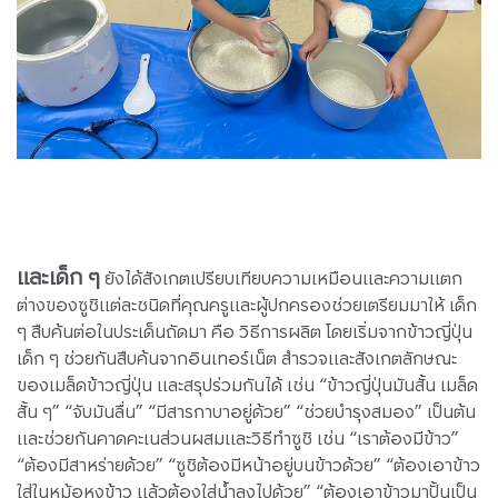
และเด็ก ๆ
ยังได้สังเกตเปรียบเทียบความเหมือนและความแตก
ต่างของซูชิแต่ละชนิดที่คุณครูและผู้ปกครองช่วยเตรียมมาให้ เด็ก
ๆ สืบค้นต่อในประเด็นถัดมา คือ วิธีการผลิต โดยเริ่มจากข้าวญี่ปุ่น
เด็ก ๆ ช่วยกันสืบค้นจากอินเทอร์เน็ต สำรวจและสังเกตลักษณะ
ของเมล็ดข้าวญี่ปุ่น และสรุปร่วมกันได้ เช่น “ข้าวญี่ปุ่นมันสั้น เมล็ด
สั้น ๆ” “จับมันลื่น” “มีสารกาบาอยู่ด้วย” “ช่วยบำรุงสมอง” เป็นต้น
และช่วยกันคาดคะเนส่วนผสมและวิธีทำซูชิ เช่น “เราต้องมีข้าว”
“ต้องมีสาหร่ายด้วย” “ซูชิต้องมีหน้าอยู่บนข้าวด้วย” “ต้องเอาข้าว
ใส่ในหม้อหุงข้าว แล้วต้องใส่น้ำลงไปด้วย” “ต้องเอาข้าวมาปั้นเป็น