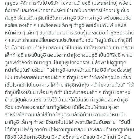
กุญชร ผู้จัดการทั่วไป บริษัท ไข่หวานบ้านซูชิ (ประเทศไทย) พร้อม
ทั้งเชฟ และเจ้าหน้าที่จากบริษัทเข้ามาเป็นวิทยากรให้ความรู้เกี่ยว
กับซูชิ ตั้งแต่วัตถุดิบที่ใช้ในการทำซูชิ วิธีการทำซูชิ พร้อมตอบข้อ
สงสัยของเด็ก ๆ และยังสอนเด็ก ๆ ทำซูชิโดยใช้แม่พิมพ์ และใส่
หน้าต่าง ๆ เด็ก ๆ สนุกสนานกับการเรียนรู้และลงมือทำซูชิชนิดต่าง
ๆ และมาเล่าแลกเปลี่ยนความประทับใจกัน เช่น “หนูไปเรียนทำซูชิที่
ร้านโออิชิ มีคนทำซูชิมาสอนเขาเป็นเชฟ เขาใส่ชุดสีขาว เขามาสอน
เด็กทำซูชิ สอนปั้นซูชิ สอนเอาหน้ากุ้งวางบนซูชิ เป็นนิกิริซูชิ พาไป
ดูเชฟกำลังทำเทมากิซูชิ เป็นซูชิรูปทรงกรวย แล้วพาไปดูซูชิทุก
หน้าที่อยู่ในร้านด้วย” “ได้ทำซูชิหลายหน้าเลยที่โออิชิ ต้องนั่งรถตู้
ไป มีเชฟหลายคนมาสอนเด็ก ๆ ทำซูชิ เวลาทำต้องใส่ถุงมือ เดี๋ยว
เชื้อโรคเข้าไปในอาหาร ได้ทำมากิซูชิหน้ากุ้ง หน้าไข่หวานด้วย” “ได้
ทำซูชิที่โรงเรียน เพื่อน ๆ ก็ทำ มีเชฟมาสอนเด็ก ๆ ทำซูชิ เวลาหุง
ข้าวญี่ปุ่นต้องแช่ข้าวทิ้งไว้ ข้าวจะได้ไม่แข็ง ทำซูชิต้องมีหน้าซูชิ
ด้วย เชฟสอนฮานะทำมากิซูชิด้วย ใช้เสื่อม้วนให้กลม ๆ เอา
สาหร่ายใส่ก่อนแล้วใส่ข้าว ใส่ปูอัด แล้วก็ม้วน เอามีดมาหั่น เป็น
มากิซูชิ เด็ก ๆ ทำเอามีดมาหั่นไม่ได้ เพราะมีดมันอันตราย” “วันนี้
ได้ทำซูชิ มีพี่ ๆ จากบ้านไข่หวานซูชิมาสอน เชฟสอนทำมากิซูชิกับนิ
กิริซูชิ ใช้เสื่อทำซูชิม้วน มีหน้าซูชิหลายหน้าเลย มีหน้าทูน่า มีหน้าปู