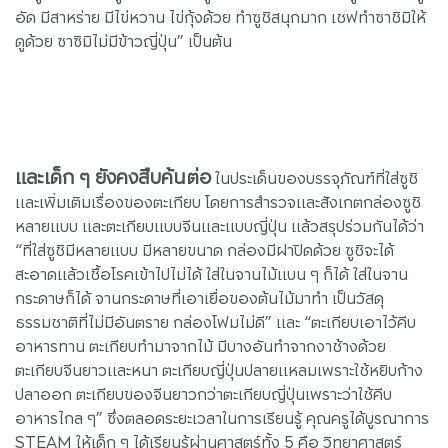
อัด มีสาหร่าย มีไข่หวาน ไข่กุ้งด้วย ทำซูชิสนุกมาก เชฟทำซาชิมิให้
ดูด้วย ซาซิมิไม่มีข้าวญี่ปุ่น” เป็นต้น
และเด็ก ๆ ยังคงสืบค้นต่อ
ในประเด็นของบรรจุภัณฑ์ที่ใส่ซูชิ
และเพิ่มเติมเรื่องของตะเกียบ โดยการสำรวจและสังเกตกล่องซูชิ
หลายแบบ และตะเกียบแบบจีนและแบบญี่ปุ่น แล้วสรุปร่วมกันได้ว่า
“ที่ใส่ซูชิมีหลายแบบ มีหลายขนาด กล่องมีฝาปิดด้วย ซูชิจะได้
สะอาดแล้วเชื้อโรคเข้าไปไม่ได้ ใส่ในจานไม้แบน ๆ ก็ได้ ใส่ในจาน
กระดาษก็ได้ จานกระดาษที่เอาเยื่อของต้นไม้มาทำ เป็นวัสดุ
ธรรมชาติที่ไม่มีอันตราย กล่องโฟมไม่ดี” และ “ตะเกียบเอาไว้คีบ
อาหารทาน ตะเกียบทำมาจากไม้ มีบางอันทำจากงาช้างด้วย
ตะเกียบจีนยาวและหนา ตะเกียบญี่ปุ่นปลายแหลมเพราะใช้หยิบก้าง
ปลาออก ตะเกียบของจีนยาวกว่าตะเกียบญี่ปุ่นเพราะว่าใช้คีบ
อาหารไกล ๆ” ซึ่งตลอดระยะเวลาในการเรียนรู้ คุณครูได้บูรณาการ
STEAM ให้เด็ก ๆ ได้เรียนรู้ผ่านศาสตร์ทั้ง 5 คือ วิทยาศาสตร์