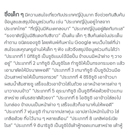
ซึ่งเด็ก ๆ
มีความสนใจเกี่ยวกับประเทศญี่ปุ่นมาก จึงช่วยกันสืบค้น
ข้อมูลและสรุปข้อมูลร่วมกัน เช่น “ประเทศญี่ปุ่นอยู่ไกลจาก
ประเทศไทย” “ที่ญี่ปุ่นมีหิมะตกลงมา” “ประเทศญี่ปุ่นอยู่ติดกับทะเล”
“ธงชาติญี่ปุ่นมีสีแดงกับสีขาว” เป็นต้น เด็ก ๆ สืบค้นต่อในประเด็น
คำถาม ชนิดของซูชิ โดยพิมพ์ค้นหาใน Google พบเว็บไซต์ที่น่า
สนใจและคุณครูอ่านให้เด็ก ๆ ฟัง แล้วจึงสรุปข้อมูลร่วมกันได้ว่า
“ประเภทที่ 1 นิกิริซูชิ เป็นซูชิแบบใช้มือปั้น ข้างบนมีหน้าต่าง ๆ วาง
อยู่” “ประเภทที่ 2 มากิซูชิ เป็นซูชิโรล ทำซูชิให้เป็นทรงกระบอก แล้ว
เอามาตัดให้มีขนาดพอดี” “ประเภทที่ 3 เทมากิซูชิ เป็นซูชิม้วนมือ
ม้วนสาหร่ายให้เป็นทรงกรวย” “ประเภทที่ 4 ชิริชิซูชิ เอาข้าวมา
ผสมน้ำส้มสายชู เสร็จแล้วเอาข้าวใส่ในถ้วย เอาหน้าอาหารต่าง ๆ
มาวางบนข้าว” “ประเภทที่ 5 อุระมากิซูชิ เป็นซูชิที่ห่อด้วยข้าวแทน
สาหร่าย เพิ่มรสชาติด้วยงา” “ประเภทที่ 6 โอชิซูชิ เอาข้าวใส่ลงไป
ในกล่อง ข้างบนเป็นหน้าต่าง ๆ เสร็จแล้วก็เอามาหั่นให้พอดี”
“ประเภทที่ 7 ฟุนะซูชิ ทำมาจากปลาฟุนะ เอาปลาไปหมักในข้าว ใส่
เกลือด้วย ทิ้งไว้นาน ๆ หลายเดือน” “ประเภทที่ 8 แคลิฟอร์เนีย
โรล” “ประเภทที่ 9 อินาริซูชิ เป็นซูชิใช้เต้าหู้ทอดแทนสาหร่าย เต้าหู้