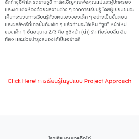
จัดทำซูชิคำโต รถขายซูชิ การ์ดเชิญคุณพ่อคุณแม่และผู้ปกครอง
และตกแต่งห้องด้วยผลงานต่าง ๆ จากการเรียนรู้ โดยผู้เยี่ยมชมจะ
เห็นกระบวนการเรียนรู้ด้วยตนเองของเด็ก ๆ อย่างเป็นขั้นตอน
และผลลัพธ์ที่เกิดขึ้นกับเด็ก ๆ แล้วท่านจะได้เห็น “ซูชิ” หน้าใหม่
ของเด็ก ๆ ชั้นอนุบาล 2/3 คือ ซูชิหน้า (น่า) รัก ที่อร่อยลิ้น อิ่ม
ท้อง และช่วยบำรุงสมองได้เป็นอย่างดี
Click Here! การเรียนรู้ในรูปแบบ Project Approach
โรงเรียนอนุบาลกุ๊กไก่