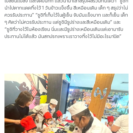
เปลี่ยนแปลง และจดบันทึก แล้วนำมาเล่าสรุปผลร่วมกันได้ว่า “ซูชิที่
นำไปตากแดดทิ้งไว้ 1 วันข้าวแข็งขึ้น สีเหมือนเดิม เด็ก ๆ สรุปว่าไม่
ควรรับประทาน” “ซูชิที่เก็บไว้ในตู้เย็น จับมันแข็งมาก และก็เย็น เด็ก
ๆ คิดว่าไม่ควรรับประทาน แต่ซูชิมีรูปร่างและสีเหมือนเดิม” และ
“ซูชิที่วางไว้ในห้องเรียน นิ่มและมีรูปร่างเหมือนเดิมแต่เอามารับ
ประทานไม่ได้แล้ว มันสกปรกเพราะเราวางทิ้งไว้ไม่มีอะไรมาปิด”