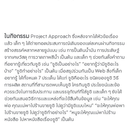
ในกิจกรรม
Project Approach ซึ่งหลังจากได้หัวข้อเรื่อง
แล้ว เด็ก ๆ ได้ถ่ายทอดประสบการณ์เดิมของแต่ละคนผ่านกิจกรรม
สร้างสรรค์หลากหลายรูปแบบ เช่น การปั้นดินน้ำมัน การประดิษฐ์
จากเศษวัสดุ การวาดภาพสีน้ำ เป็นต้น และเด็ก ๆ ช่วยกันตั้งคำถาม
ที่อยากรู้เกี่ยวกับซูชิ เช่น “ซูชิเป็นอย่างไร” “อยากรู้ว่ามีซูชิอะไร
บ้าง” “ซูชิทำอย่างไร” เป็นต้น เมื่อสรุปร่วมกันเป็น Web สิ่งที่เด็ก
อยากรู้ ได้ทั้งหมด 7 ประเด็น ได้แก่ ซูชิคืออะไร ชนิดของซูชิ วิธี
การผลิต สถานที่ที่สามารถพบเห็นซูชิ ใครกินซูชิ ประโยชน์และข้อ
ควรระวังในการรับประทาน และบรรจุภัณฑ์ที่ใส่ซูชิ และเด็ก ๆ ยังได้
ช่วยกันเสนอวิธีการและแหล่งที่จะใช้สืบค้นข้อมูล เช่น “จะให้คุณ
พ่อ คุณแม่พาไปร้านขายซูชิ ไปดูว่ามีซูชิแบบไหน” “จะให้คุณพ่อพา
ไปร้านขายซูชิ ไปดูว่าซูชิทำอย่างไร” “หนูจะให้คุณแม่พาไปร้าน
หนังสือ ไปหาหนังสือเรื่องซูชิ” เป็นต้น