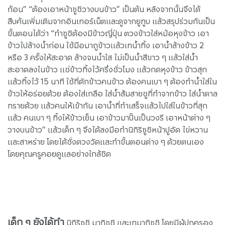
ก้อน” “ต้องเอาหน้าซูชิวางบนข้าว” เป็นต้น หลังจากนั้นจึงได้
สืบค้นเพิ่มเติมจากอินเทอร์เน็ตและดูจากยูทูบ แล้วสรุปร่วมกันเป็น
ขั้นตอนได้ว่า “ทำซูชิต้องมีข้าวญี่ปุ่น ตวงข้าวใส่หม้อหุงข้าว เอา
ข้าวไปล้างน้ำก่อน ใช้มือมาถูข้าวแล้วเทน้ำทิ้ง เอาน้ำล้างข้าว 2
หรือ 3 ครั้งให้สะอาด ล้างจนน้ำใส ไม่เป็นน้ำสีขาว ๆ แล้วใส่น้ำ
สะอาดลงในข้าว แช่ข้าวทิ้งไว้ครึ่งชั่วโมง แล้วกดหุงข้าว ข้าวสุก
แล้วทิ้งไว้ 15 นาที ใช้ที่ตักข้าวคนข้าว ต้องคนเบา ๆ ต้องทำน้ำใส่ใน
ข้าวให้อร่อยด้วย ต้องใส่เกลือ ใส่น้ำส้มสายชูที่ทำจากข้าว ใส่น้ำตาล
ทรายด้วย แล้วคนให้เข้ากัน เอาน้ำที่ทำเสร็จแล้วไปใส่ในข้าวที่สุก
แล้ว คนเบา ๆ ทิ้งให้ข้าวเย็น เอาข้าวมาปั้นเป็นวงรี เอาหน้าต่าง ๆ
วางบนข้าว” แล้วเด็ก ๆ จึงได้ลงมือทำนิกิริซูชิหน้าปูอัด ไข่หวาน
และสาหร่าย โดยได้ชั่งตวงวัดและทำขั้นตอนต่าง ๆ ด้วยตนเอง
โดยคุณครูคอยดูแลอย่างใกล้ชิด
เด็ก ๆ ยังได้ทำ
นิกิริซูชิ มากิซูชิ และเทมากิซูชิ โดยมีผู้ปกครอง