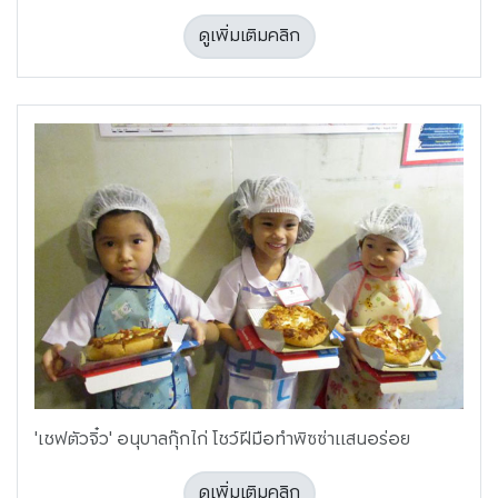
ดูเพิ่มเติมคลิก
'เชฟตัวจิ๋ว' อนุบาลกุ๊กไก่ โชว์ฝีมือทำพิซซ่าแสนอร่อย
ดูเพิ่มเติมคลิก