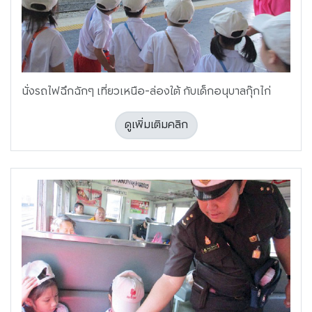
นั่งรถไฟฉึกฉักๆ เที่ยวเหนือ-ล่องใต้ กับเด็กอนุบาลกุ๊กไก่
ดูเพิ่มเติมคลิก