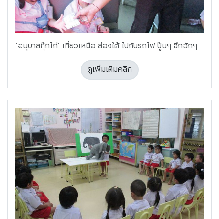
‘อนุบาลกุ๊กไก่’ เที่ยวเหนือ ล่องใต้ ไปกับรถไฟ ปู๊นๆ ฉึกฉักๆ
ดูเพิ่มเติมคลิก