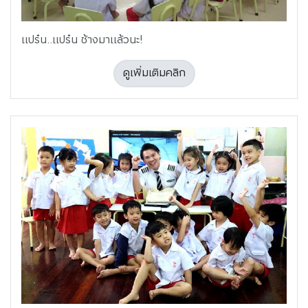
แปร๋น..แปร๋น ช้างมาแล้วนะ!
ดูเพิ่มเติมคลิก