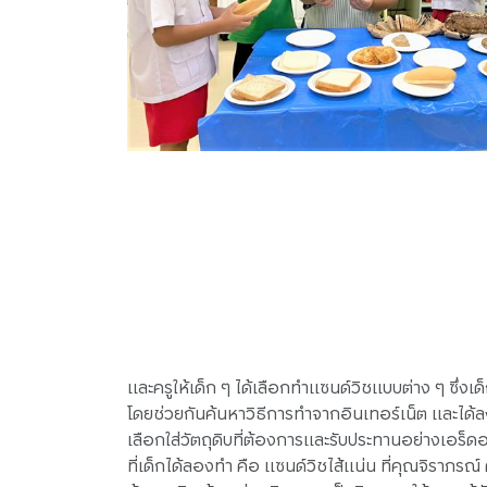
และครูให้เด็ก ๆ ได้เลือกทำแซนด์วิชแบบต่าง ๆ ซึ่งเ
โดยช่วยกันค้นหาวิธีการทำจากอินเทอร์เน็ต และได
เลือกใส่วัตถุดิบที่ต้องการและรับประทานอย่างเอร็ด
ที่เด็กได้ลองทำ คือ แซนด์วิชไส้แน่น ที่คุณจิราภรณ