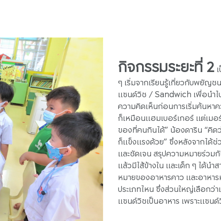
กิจกรรมระยะที่ 2
เป
ๆ เริ่มจากเรียนรู้เกี่ยวกับพย
แซนด์วิช / Sandwich เพื่อนำไป
ความคิดเห็นก่อนการเริ่มค้นหาค
ก็เหมือนแฮมเบอร์เกอร์ แต่เมอร์ก
ของที่คนกินได้” น้องดาริน “คิดว
ก็แข็งแรงด้วย” ซึ่งหลังจากได้
และชัดเจน สรุปความหมายร่วมกัน
แล้วมีไส้ข้างใน และเด็ก ๆ ได้
หมายของอาหารคาว และอาหารหวาน
ประเภทไหน ซึ่งส่วนใหญ่เลือกว่
แซนด์วิชเป็นอาหาร เพราะแซนด์วิ