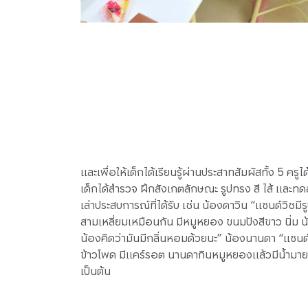
และเพื่อให้เด็กได้เรียนรู้ผ่านประสาทสัมผัสทั้ง 5 คร
เด็กได้สำรวจ ฝึกสังเกตลักษณะ รูปทรง สี ไส้ และท
เล่าประสบการณ์ที่ได้รับ เช่น น้องดาวิน “แซนด์วิชมี
สามเหลี่ยมเหมือนกัน มีหมูหยอง ขนมปังสีขาว นิ่ม น
น้องคิดว่ามันมีกลิ่นหอมด้วยนะ” น้องนานดา “แซนด์ว
ข้าวโพด มีแคร์รอต นานดากินหมูหยองแล้วมีน้ำมาย
เป็นต้น