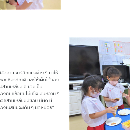
ูได้จัดหาแซนด์วิชแบบต่าง ๆ มาให้
ดลองชิมรสชาติ และให้เด็กได้บอก
รูปสามเหลี่ยม มีแฮมเป็น
้องกินแล้วมันไม่แข็ง มันหวาน ๆ
ิชสามเหลี่ยมมีขอบ มีผัก มี
องเนสมันจะเค็ม ๆ นิดหน่อย”