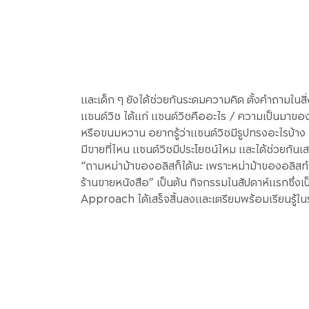
และเด็ก ๆ ยังได้ช่วยกันระดมความคิด ตั้งคำถามในสิ่งท
แซนด์วิช ได้แก่ แซนด์วิชคืออะไร / ความเป็นมาขอ
หรือขนมหวาน อยากรู้ว่าแซนด์วิชมีรูปทรงอะไรบ้าง แ
มีขายที่ไหน แซนด์วิชมีประโยชน์ไหม และได้ช่วยกัน
“ถามหม่าม้าของอลิสก็ได้นะ เพราะหม่าม้าของอลิสทำแ
ร้านขายหนังสือ” เป็นต้น กิจกรรมในสัปดาห์แรกซึ่งเ
Approach ได้เสร็จสิ้นลงและเตรียมพร้อมเรียนรู้ใน