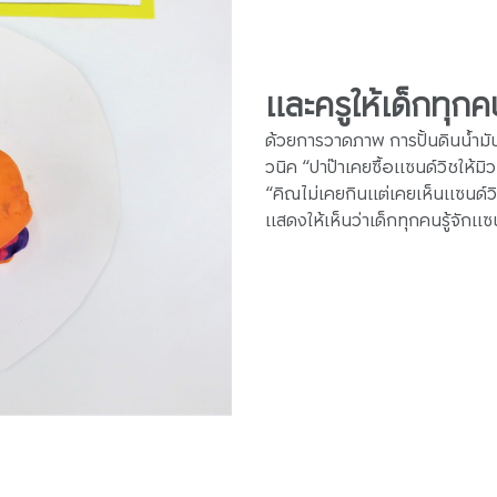
และครูให้เด็กทุกค
ด้วยการวาดภาพ การปั้นดินน้ำมัน
วนิค “ปาป๊าเคยซื้อแซนด์วิชให้ม
“คิณไม่เคยกินแต่เคยเห็นแซนด์วิช
แสดงให้เห็นว่าเด็กทุกคนรู้จักแซ