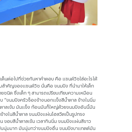
ประเด็นต่อไปที่ช่วยกันหาคำตอบ คือ แซนด์วิชใส่อะไรได้
ดิบสำคัญของแซนด์วิช นั่นคือ ขนมปัง ที่นำมาให้เด็ก
นิด ซึ่งเด็ก ๆ สามารถเปรียบเทียบความเหมือน
 “ขนมปังครัวซ็องข้างนอกแข็งสีน้ำตาล ข้างในนิ่ม
ตาลเข้ม มันแข็ง ก้อนมันก็ใหญ่ด้วยขนมปังอันนี้มัน
นข้างในสีน้ำตาล ขนมปังแผ่นโฮลวีตเป็นรูปทรง
อ่อน ขอบสีน้ำตาลเข้ม เวลากินนิ่ม ขนมปังแผ่นสีขาว
มันนุ่มมาก มันนุ่มกว่าขนมปังอื่น ขนมปังบาแกตต์มัน