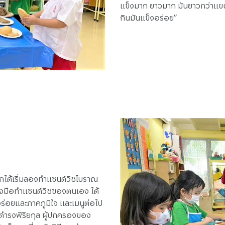
แข็งมาก ยาวมาก มันยาวกว่าแ
กินมันแข็งอร่อย”
ด็กได้เริ่มลองทำแซนด์วิชโบราณ
้ลงมือทำแซนด์วิชของตนเอง ได้
อร่อยและภาคภูมิใจ และเมนูต่อไป
์ ดำรงพิริยกุล ผู้ปกครองของ