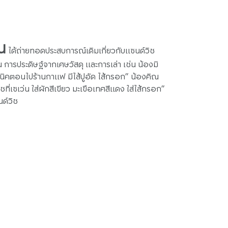
น
ได้ถ่ายทอดประสบการณ์เดิมเกี่ยวกับแซนด์วิช
 การประดิษฐ์จากเศษวัสดุ และการเล่า เช่น น้องมิ
ิวนิคตอนไปร้านกาแฟ มีไส้ปูอัด ไส้กรอก” น้องคิณ
ที่เซเว่น ใส่ผักสีเขียว มะเขือเทศสีแดง ใส่ไส้กรอก”
นด์วิช