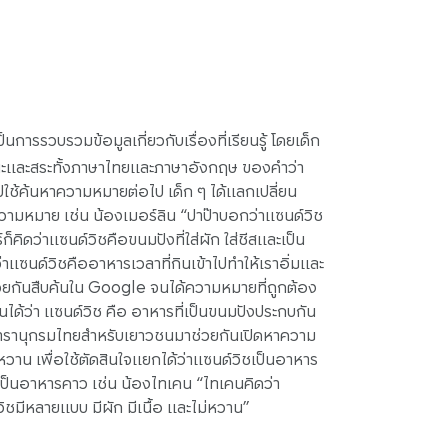
็นการรวบรวมข้อมูลเกี่ยวกับเรื่องที่เรียนรู้ โดยเด็ก
ัญชนะและสระทั้งภาษาไทยและภาษาอังกฤษ ของคำว่า
ใช้ค้นหาความหมายต่อไป เด็ก ๆ ได้แลกเปลี่ยน
วามหมาย เช่น น้องเมอร์ลิน “ปาป๊าบอกว่าแซนด์วิช
็คิดว่าแซนด์วิชคือขนมปังที่ใส่ผัก ใส่ชีสและเป็น
่าแซนด์วิชคืออาหารเวลาที่กินเข้าไปทำให้เราอิ่มและ
ช่วยกันสืบค้นใน Google จนได้ความหมายที่ถูกต้อง
ได้ว่า แซนด์วิช คือ อาหารที่เป็นขนมปังประกบกัน
นำสารานุกรมไทยสำหรับเยาวชนมาช่วยกันเปิดหาความ
 เพื่อใช้ตัดสินใจแยกได้ว่าแซนด์วิชเป็นอาหาร
าเป็นอาหารคาว เช่น น้องไทเคน “ไทเคนคิดว่า
ชมีหลายแบบ มีผัก มีเนื้อ และไม่หวาน”