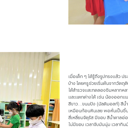
เมื่อเด็ก ๆ ได้รู้ถึงรูปทรงแล้ว 
บ้าง โดยครูช่วยเริ่มต้นจากวัตถุ
ได้สำรวจและทดลองชิมหลากหลายช
และแตกต่างได้ เช่น น้องออกแบบ
สีขาว…ขนมปัง (มัลติมอลท์) สีน้ำ
เหมือนก้อนหินเลย พอหั่นเป็นชิ้
สี่เหลี่ยมจัตุรัส มีขอบ สีน้ำตาล
ไม่มีขอบ เวลาจับมันนุ่ม เวลากิน