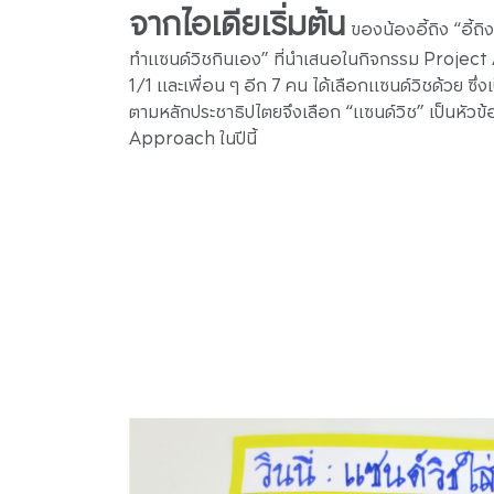
จากไอเดียเริ่มต้น
ของน้องอี้ถิง “อี้ถ
ทำแซนด์วิชกินเอง” ที่นำเสนอในกิจกรรม Project 
1/1 และเพื่อน ๆ อีก 7 คน ได้เลือกแซนด์วิชด้วย ซึ่
ตามหลักประชาธิปไตยจึงเลือก “แซนด์วิช” เป็นหัวข้อ
Approach ในปีนี้