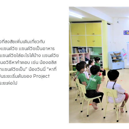
ี่สงสัยเพิ่มเติมเกี่ยวกับ
งแซนด์วิช แซนด์วิชเป็นอาหาร
ซนด์วิชใส่อะไรได้บ้าง แซนด์วิช
เสนอวิธีหาคำตอบ เช่น น้องอลิส
ซนด์วิชเป็น” น้องวินนี่ “หาที่
ป็นระยะเริ่มต้นของ Project
ระยะต่อไป