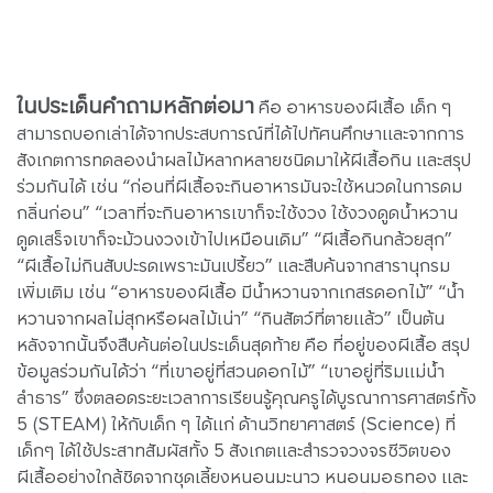
ในประเด็นคำถามหลักต่อมา
คือ อาหารของผีเสื้อ เด็ก ๆ
สามารถบอกเล่าได้จากประสบการณ์ที่ได้ไปทัศนศึกษาและจากการ
สังเกตการทดลองนำผลไม้หลากหลายชนิดมาให้ผีเสื้อกิน และสรุป
ร่วมกันได้ เช่น “ก่อนที่ผีเสื้อจะกินอาหารมันจะใช้หนวดในการดม
กลิ่นก่อน” “เวลาที่จะกินอาหารเขาก็จะใช้งวง ใช้งวงดูดน้ำหวาน
ดูดเสร็จเขาก็จะม้วนงวงเข้าไปเหมือนเดิม” “ผีเสื้อกินกล้วยสุก”
“ผีเสื้อไม่กินสับปะรดเพราะมันเปรี้ยว” และสืบค้นจากสารานุกรม
เพิ่มเติม เช่น “อาหารของผีเสื้อ มีน้ำหวานจากเกสรดอกไม้” “น้ำ
หวานจากผลไม่สุกหรือผลไม้เน่า” “กินสัตว์ที่ตายแล้ว” เป็นต้น
หลังจากนั้นจึงสืบค้นต่อในประเด็นสุดท้าย คือ ที่อยู่ของผีเสื้อ สรุป
ข้อมูลร่วมกันได้ว่า “ที่เขาอยู่ที่สวนดอกไม้” “เขาอยู่ที่ริมแม่น้ำ
ลำธาร” ซึ่งตลอดระยะเวลาการเรียนรู้คุณครูได้บูรณาการศาสตร์ทั้ง
5 (STEAM) ให้กับเด็ก ๆ ได้แก่ ด้านวิทยาศาสตร์ (Science) ที่
เด็กๆ ได้ใช้ประสาทสัมผัสทั้ง 5 สังเกตและสำรวจวงจรชีวิตของ
ผีเสื้ออย่างใกล้ชิดจากชุดเลี้ยงหนอนมะนาว หนอนมอธทอง และ