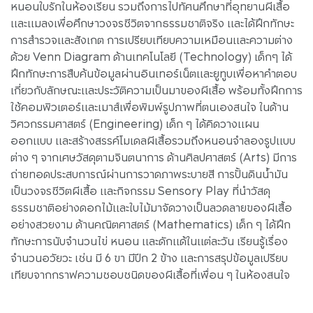
หนอนใบรักในห้องเรียน รวมถึงการไปทัศนศึกษาที่อุทยานผีเสื้อ
และแมลงเพื่อศึกษาวงจรชีวิตจากธรรมชาติจริง และได้ฝึกทักษะ
การสำรวจและสังเกต การเปรียบเทียบความเหมือนและความต่าง
ด้วย Venn Diagram ด้านเทคโนโลยี (Technology) เด็กๆ ได้
ฝึกทักษะการสืบค้นข้อมูลผ่านอินเทอร์เน็ตและยูทูบเพื่อหาคำตอบ
เกี่ยวกับลักษณะและประวัติความเป็นมาของผีเสื้อ พร้อมทั้งฝึกการ
ใช้คอมพิวเตอร์และเมาส์เพื่อพิมพ์รูปภาพที่ตนเองสนใจ ในด้าน
วิศวกรรมศาสตร์ (Engineering) เด็ก ๆ ได้คิดวางแผน
ออกแบบ และสร้างสรรค์โมเดลผีเสื้อรวมถึงหนอนจำลองรูปแบบ
ต่าง ๆ จากเศษวัสดุตามจินตนาการ ด้านศิลปศาสตร์ (Arts) มีการ
ถ่ายทอดประสบการณ์ผ่านการวาดภาพระบายสี การปั้นดินน้ำมัน
เป็นวงจรชีวิตผีเสื้อ และกิจกรรม Sensory Play ที่นำวัสดุ
ธรรมชาติอย่างดอกไม้และใบไม้มาจัดวางเป็นลวดลายของผีเสื้อ
อย่างสวยงาม ด้านคณิตศาสตร์ (Mathematics) เด็ก ๆ ได้ฝึก
ทักษะการนับจำนวนไข่ หนอน และดักแด้ในแต่ละวัน เรียนรู้เรื่อง
จำนวนอวัยวะ เช่น มี 6 ขา มีปีก 2 ข้าง และการสรุปข้อมูลเปรียบ
เทียบจากกราฟความชอบชนิดของผีเสื้อที่เพื่อน ๆ ในห้องสนใจ