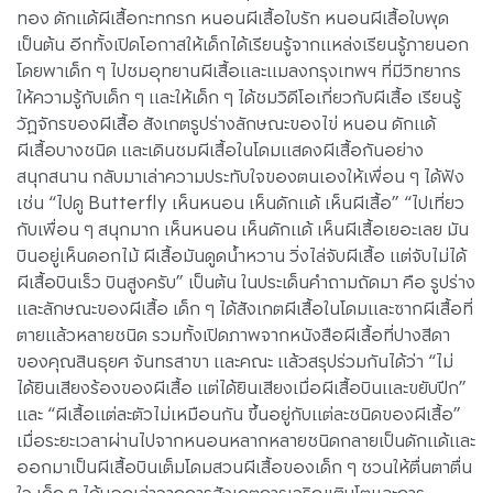
ทอง ดักแด้ผีเสื้อกะทกรก หนอนผีเสื้อใบรัก หนอนผีเสื้อใบพุด
เป็นต้น อีกทั้งเปิดโอกาสให้เด็กได้เรียนรู้จากแหล่งเรียนรู้ภายนอก
โดยพาเด็ก ๆ ไปชมอุทยานผีเสื้อและแมลงกรุงเทพฯ ที่มีวิทยากร
ให้ความรู้กับเด็ก ๆ และให้เด็ก ๆ ได้ชมวิดีโอเกี่ยวกับผีเสื้อ เรียนรู้
วัฏจักรของผีเสื้อ สังเกตรูปร่างลักษณะของไข่ หนอน ดักแด้
ผีเสื้อบางชนิด และเดินชมผีเสื้อในโดมแสดงผีเสื้อกันอย่าง
สนุกสนาน กลับมาเล่าความประทับใจของตนเองให้เพื่อน ๆ ได้ฟัง
เช่น “ไปดู Butterfly เห็นหนอน เห็นดักแด้ เห็นผีเสื้อ” “ไปเที่ยว
กับเพื่อน ๆ สนุกมาก เห็นหนอน เห็นดักแด้ เห็นผีเสื้อเยอะเลย มัน
บินอยู่เห็นดอกไม้ ผีเสื้อมันดูดน้ำหวาน วิ่งไล่จับผีเสื้อ แต่จับไม่ได้
ผีเสื้อบินเร็ว บินสูงครับ” เป็นต้น ในประเด็นคำถามถัดมา คือ รูปร่าง
และลักษณะของผีเสื้อ เด็ก ๆ ได้สังเกตผีเสื้อในโดมและซากผีเสื้อที่
ตายแล้วหลายชนิด รวมทั้งเปิดภาพจากหนังสือผีเสื้อที่ปางสีดา
ของคุณสินธุยศ จันทรสาขา และคณะ แล้วสรุปร่วมกันได้ว่า “ไม่
ได้ยินเสียงร้องของผีเสื้อ แต่ได้ยินเสียงเมื่อผีเสื้อบินและขยับปีก”
และ “ผีเสื้อแต่ละตัวไม่เหมือนกัน ขึ้นอยู่กับแต่ละชนิดของผีเสื้อ”
เมื่อระยะเวลาผ่านไปจากหนอนหลากหลายชนิดกลายเป็นดักแด้และ
ออกมาเป็นผีเสื้อบินเต็มโดมสวนผีเสื้อของเด็ก ๆ ชวนให้ตื่นตาตื่น