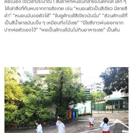
ต่อเนื่อง ใช้เวลาประมาณ 1 สัปดาห์ที่หนอนกลายเป็นดักแด้ เด็ก ๆ
ได้เล่าสิ่งที่ค้นพบจากการสังเกต เช่น “หนอนตัวเป็นสีเขียว มีลายสี
ดำ” “หนอนมันงอตัวได้” “จับดูดักแด้สีเขียวมันนิ่ม” “ส่วนดักแด้ที่
เป็นสีน้ำตาลมันแข็ง ๆ เหมือนกิ่งไม้เลย” “มีใยสีขาวพ่นออกจาก
ปากห่อตัวเองไว้” “พอเป็นดักแด้มันไม่กินอาหารเลย” เป็นต้น