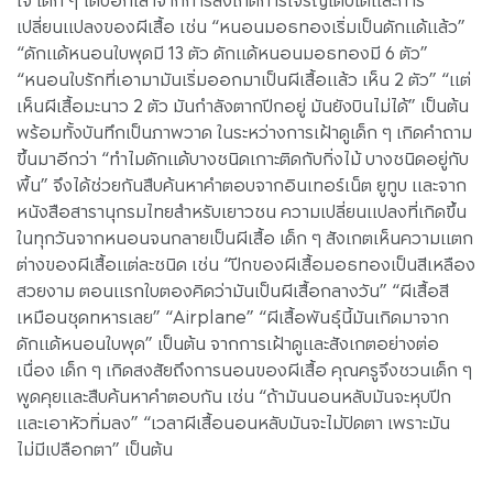
ใจ เด็ก ๆ ได้บอกเล่าจากการสังเกตการเจริญเติบโตและการ
เปลี่ยนแปลงของผีเสื้อ เช่น “หนอนมอธทองเริ่มเป็นดักแด้แล้ว”
“ดักแด้หนอนใบพุดมี 13 ตัว ดักแด้หนอนมอธทองมี 6 ตัว”
“หนอนใบรักที่เอามามันเริ่มออกมาเป็นผีเสื้อแล้ว เห็น 2 ตัว” “แต่
เห็นผีเสื้อมะนาว 2 ตัว มันกำลังตากปีกอยู่ มันยังบินไม่ได้” เป็นต้น
พร้อมทั้งบันทึกเป็นภาพวาด ในระหว่างการเฝ้าดูเด็ก ๆ เกิดคำถาม
ขึ้นมาอีกว่า “ทำไมดักแด้บางชนิดเกาะติดกับกิ่งไม้ บางชนิดอยู่กับ
พื้น” จึงได้ช่วยกันสืบค้นหาคำตอบจากอินเทอร์เน็ต ยูทูบ และจาก
หนังสือสารานุกรมไทยสำหรับเยาวชน ความเปลี่ยนแปลงที่เกิดขึ้น
ในทุกวันจากหนอนจนกลายเป็นผีเสื้อ เด็ก ๆ สังเกตเห็นความแตก
ต่างของผีเสื้อแต่ละชนิด เช่น “ปีกของผีเสื้อมอธทองเป็นสีเหลือง
สวยงาม ตอนแรกใบตองคิดว่ามันเป็นผีเสื้อกลางวัน” “ผีเสื้อสี
เหมือนชุดทหารเลย” “Airplane” “ผีเสื้อพันธุ์นี้มันเกิดมาจาก
ดักแด้หนอนใบพุด” เป็นต้น จากการเฝ้าดูและสังเกตอย่างต่อ
เนื่อง เด็ก ๆ เกิดสงสัยถึงการนอนของผีเสื้อ คุณครูจึงชวนเด็ก ๆ
พูดคุยและสืบค้นหาคำตอบกัน เช่น “ถ้ามันนอนหลับมันจะหุบปีก
และเอาหัวทิ่มลง” “เวลาผีเสื้อนอนหลับมันจะไม่ปิดตา เพราะมัน
ไม่มีเปลือกตา” เป็นต้น