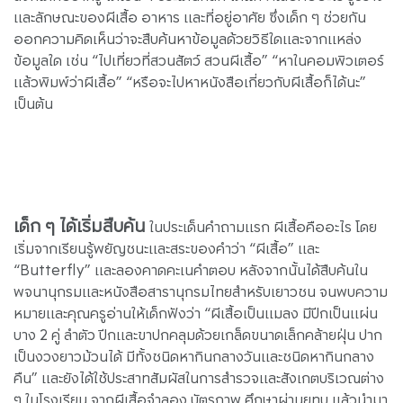
และลักษณะของผีเสื้อ อาหาร และที่อยู่อาศัย ซึ่งเด็ก ๆ ช่วยกัน
ออกความคิดเห็นว่าจะสืบค้นหาข้อมูลด้วยวิธีใดและจากแหล่ง
ข้อมูลใด เช่น “ไปเที่ยวที่สวนสัตว์ สวนผีเสื้อ” “หาในคอมพิวเตอร์
แล้วพิมพ์ว่าผีเสื้อ” “หรือจะไปหาหนังสือเกี่ยวกับผีเสื้อก็ได้นะ”
เป็นต้น
เด็ก ๆ ได้เริ่มสืบค้น
ในประเด็นคำถามแรก ผีเสื้อคืออะไร โดย
เริ่มจากเรียนรู้พยัญชนะและสระของคำว่า “ผีเสื้อ” และ
“Butterfly” และลองคาดคะเนคำตอบ หลังจากนั้นได้สืบค้นใน
พจนานุกรมและหนังสือสารานุกรมไทยสำหรับเยาวชน จนพบความ
หมายและคุณครูอ่านให้เด็กฟังว่า “ผีเสื้อเป็นแมลง มีปีกเป็นแผ่น
บาง 2 คู่ ลำตัว ปีกและขาปกคลุมด้วยเกล็ดขนาดเล็กคล้ายฝุ่น ปาก
เป็นงวงยาวม้วนได้ มีทั้งชนิดหากินกลางวันและชนิดหากินกลาง
คืน” และยังได้ใช้ประสาทสัมผัสในการสำรวจและสังเกตบริเวณต่าง
ๆ ในโรงเรียน จากผีเสื้อจำลอง บัตรภาพ ศึกษาผ่านยูทูบ แล้วนำมา