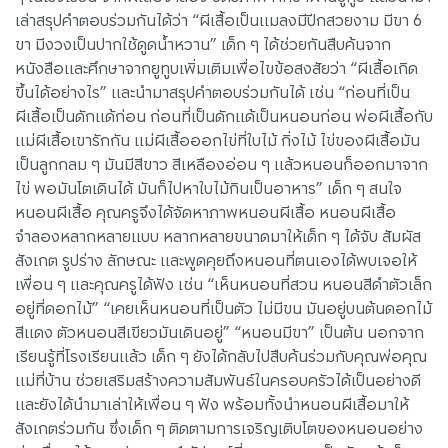
เล่าสรุปคำตอบร่วมกันได้ว่า “ผีเสื้อเป็นแมลงมีปีกสวยงาม มีขา 6
ขา มีงวงเป็นปากใช้ดูดน้ำหวาน” เด็ก ๆ ได้ช่วยกันสืบค้นจาก
หนังสือและศึกษาจากยูทูบเพิ่มเติมเพื่อไขข้อสงสัยว่า “ผีเสื้อเกิด
ขึ้นได้อย่างไร” และนำมาสรุปคำตอบร่วมกันได้ เช่น “ก่อนที่เป็น
ผีเสื้อเป็นดักแด้ก่อน ก่อนที่เป็นดักแด้เป็นหนอนก่อน พ่อผีเสื้อกับ
แม่ผีเสื้อเขารักกัน แม่ผีเสื้อออกไข่ที่ใบไม้ กิ่งไม้ ไข่ของผีเสื้อมัน
เป็นลูกกลม ๆ มันมีสีขาว สีเหลืองอ่อน ๆ แล้วหนอนก็ออกมาจาก
ไข่ พอมันโตเดินได้ มันก็ไปหาใบไม้กินเป็นอาหาร” เด็ก ๆ สนใจ
หนอนผีเสื้อ คุณครูจึงได้จัดหาภาพหนอนผีเสื้อ หนอนผีเสื้อ
จำลองหลากหลายแบบ หลากหลายขนาดมาให้เด็ก ๆ ได้จับ สัมผัส
สังเกต รูปร่าง ลักษณะ และพูดคุยถึงหนอนที่ตนเองได้พบเจอให้
เพื่อน ๆ และคุณครูได้ฟัง เช่น “เห็นหนอนที่สวน หนอนสีดำตัวเล็ก
อยู่ที่ดอกไม้” “เคยเห็นหนอนที่เป็นตัว ไม่มีขน มันอยู่บนต้นดอกไม้
สีแดง ตัวหนอนสีเขียวมันเดินอยู่” “หนอนมีขา” เป็นต้น นอกจาก
เรียนรู้ที่โรงเรียนแล้ว เด็ก ๆ ยังได้กลับไปสืบค้นร่วมกับคุณพ่อคุณ
แม่ที่บ้าน ช่วยเสริมสร้างความสัมพันธ์ในครอบครัวได้เป็นอย่างดี
และยังได้นำมาเล่าให้เพื่อน ๆ ฟัง พร้อมทั้งนำหนอนผีเสื้อมาให้
สังเกตร่วมกัน ซึ่งเด็ก ๆ ติดตามการเจริญเติบโตของหนอนอย่าง