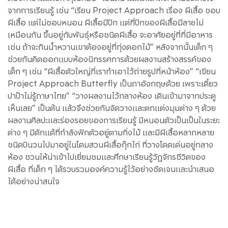
จากการเรียนรู้ เช่น “เรียน Project Approach เรื่อง ผีเสื้อ ชอบ
ผีเสื้อ แต่ไม่ชอบหนอน ผีเสื้อมีปีก แต่ที่ปีกของผีเสื้อมีลายไม่
เหมือนกัน ขึ้นอยู่กับพันธุ์หรือชนิดผีเสื้อ จะอาศัยอยู่ที่ที่มีอาหาร
เช่น ถ้าจะกินน้ำหวานเขาต้องอยู่ที่ทุ่งดอกไม้” หลังจากนั้นเด็ก ๆ
ช่วยกันคิดออกแบบห้องนิทรรศการด้วยผลงานสร้างสรรค์ของ
เด็ก ๆ เช่น “ผีเสื้อตัวใหญ่ที่เราทำเอาไว้ถ่ายรูปที่หน้าห้อง” “เขียน
Project Approach Butterfly เป็นภาอังกฤษด้วย เพราะเดี๋ยว
ปาป๊าไม่รู้ภาษาไทย” “วางผลงานไว้กลางห้อง เดินเข้ามาจากประตู
เห็นเลย” เป็นต้น แล้วจึงช่วยกันจัดวางและตกแต่งมุมต่าง ๆ ด้วย
ผลงานศิลปะและร่องรอยของการเรียนรู้ มีหนอนตัวเป็นเป็นในระยะ
ต่าง ๆ มีดักแด้ที่กำลังฟักตัวอยู่ตามกิ่งไม้ และมีผีเสื้อหลากหลาย
ชนิดบินวนไปมาอยู่ในโดมสวนผีเสื้อกุ๊กไก่ ที่วางโดดเด่นอยู่กลาง
ห้อง ชวนให้น่าเข้าไปเยี่ยมชมและศึกษาเรียนรู้วัฏจักรชีวิตของ
ผีเสื้อ ที่เด็ก ๆ ได้รวบรวมองค์ความรู้ไว้อย่างชัดเจนและนำเสนอ
ได้อย่างน่าสนใจ