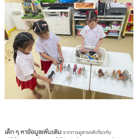
เด็ก ๆ หาข้อมูลเพิ่มเติม
จากการดูสารคดีเกี่ยวกับ