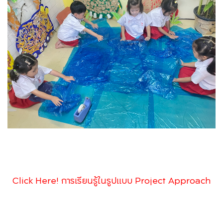
Click Here! การเรียนรู้ในรูปแบบ Project Approach