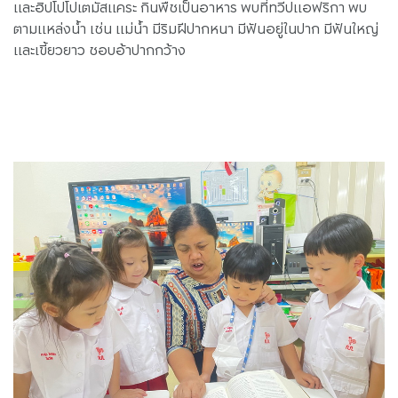
และฮิปโปโปเตมัสแคระ กินพืชเป็นอาหาร พบที่ทวีปแอฟริกา พบ
ตามแหล่งน้ำ เช่น แม่น้ำ มีริมฝีปากหนา มีฟันอยู่ในปาก มีฟันใหญ่
และเขี้ยวยาว ชอบอ้าปากกว้าง