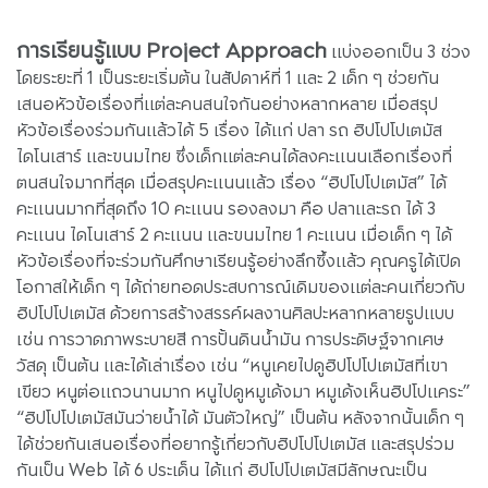
การเรียนรู้แบบ Project Approach
แบ่งออกเป็น 3 ช่วง
โดยระยะที่ 1 เป็นระยะเริ่มต้น ในสัปดาห์ที่ 1 และ 2 เด็ก ๆ ช่วยกัน
เสนอหัวข้อเรื่องที่แต่ละคนสนใจกันอย่างหลากหลาย เมื่อสรุป
หัวข้อเรื่องร่วมกันแล้วได้ 5 เรื่อง ได้แก่ ปลา รถ ฮิปโปโปเตมัส
ไดโนเสาร์ และขนมไทย ซึ่งเด็กแต่ละคนได้ลงคะแนนเลือกเรื่องที่
ตนสนใจมากที่สุด เมื่อสรุปคะแนนแล้ว เรื่อง “ฮิปโปโปเตมัส” ได้
คะแนนมากที่สุดถึง 10 คะแนน รองลงมา คือ ปลาและรถ ได้ 3
คะแนน ไดโนเสาร์ 2 คะแนน และขนมไทย 1 คะแนน เมื่อเด็ก ๆ ได้
หัวข้อเรื่องที่จะร่วมกันศึกษาเรียนรู้อย่างลึกซึ้งแล้ว คุณครูได้เปิด
โอกาสให้เด็ก ๆ ได้ถ่ายทอดประสบการณ์เดิมของแต่ละคนเกี่ยวกับ
ฮิปโปโปเตมัส ด้วยการสร้างสรรค์ผลงานศิลปะหลากหลายรูปแบบ
เช่น การวาดภาพระบายสี การปั้นดินน้ำมัน การประดิษฐ์จากเศษ
วัสดุ เป็นต้น และได้เล่าเรื่อง เช่น “หนูเคยไปดูฮิปโปโปเตมัสที่เขา
เขียว หนูต่อแถวนานมาก หนูไปดูหมูเด้งมา หมูเด้งเห็นฮิปโปแคระ”
“ฮิปโปโปเตมัสมันว่ายน้ำได้ มันตัวใหญ่” เป็นต้น หลังจากนั้นเด็ก ๆ
ได้ช่วยกันเสนอเรื่องที่อยากรู้เกี่ยวกับฮิปโปโปเตมัส และสรุปร่วม
กันเป็น Web ได้ 6 ประเด็น ได้แก่ ฮิปโปโปเตมัสมีลักษณะเป็น