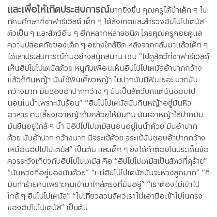
และเพื่อให้เกิดประสบการณ์
มากยิ่งขึ้น คุณครูได้นำเด็ก ๆ ไป
ทัศนศึกษาที่ซาฟารีเวิลด์ เด็ก ๆ ได้สังเกตและสำรวจฮิปโปโปเตมัส
ตัวเป็น ๆ และสัตว์อื่น ๆ อีกหลากหลายชนิด โดยคุณครูคอยดูแล
ความปลอดภัยของเด็ก ๆ อย่างใกล้ชิด หลังจากกลับมาแล้วเด็ก ๆ
ได้เล่าประสบการณ์กันอย่างสนุกสนาน เช่น “ไปดูสัตว์ที่ซาฟารีเวิลด์
เห็นฮิปโปโปเตมัสด้วย หนูกับเพื่อนเห็นฮิปโปโปเตมัสอ้าปากกว้าง
แล้วก็กินหญ้า มันใช้ฟันเคี้ยวหญ้า ในปากมันมีฟันเยอะ ปากมัน
กว้างมาก มันชอบอ้าปากกว้าง ๆ มันเป็นสัตว์บกแต่มันชอบไป
นอนในน้ำเพราะมันร้อน” “ฮิปโปโปเตมัสมันกินหญ้าอยู่มันหิว
อาหาร คนเลี้ยงเอาหญ้ากับกล้วยให้มันกิน มันเอาหญ้าใส่ปากมัน
มันยืนอยู่ใกล้ ๆ น้ำ มีฮิปโปโปเตมัสนอนอยู่ในน้ำด้วย มันอ้าปาก
ด้วย มันอ้าปาก กว้างมาก มีจระเข้ด้วย จระเข้มันชอบอ้าปากกว้าง
เหมือนฮิปโปโปเตมัส” เป็นต้น และเด็ก ๆ ยังได้คำตอบในประเด็นข้อ
ควรระวังเกี่ยวกับฮิปโปโปเตมัส คือ “ฮิปโปโปเตมัสเป็นสัตว์ที่ดุร้าย”
“มันหวงที่อยู่ของมันด้วย” “แม่ฮิปโปโปเตมัสมันจะหวงลูกมาก” “ที่
มันทำร้ายคนเพราะคนเข้ามาใกล้ตรงที่มันอยู่” “เราต้องไม่เข้าไป
ใกล้ ๆ ฮิปโปโปเตมัส” “ไปเที่ยวสวนสัตว์เราไม่เอามือเข้าไปในกรง
ของฮิปโปโปเตมัส” เป็นต้น