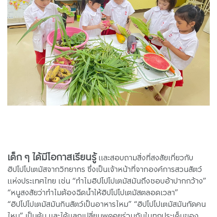
เด็ก ๆ ได้มีโอกาสเรียนรู้
และสอบถามสิ่งที่สงสัยเกี่ยวกับ
ฮิปโปโปเตมัสจากวิทยากร ซึ่งเป็นเจ้าหน้าที่จากองค์การสวนสัตว์
แห่งประเทศไทย เช่น “ทำไมฮิปโปโปเตมัสมันถึงชอบอ้าปากกว้าง”
“หนูสงสัยว่าทำไมต้องฉีดน้ำให้ฮิปโปโปเตมัสตลอดเวลา”
“ฮิปโปโปเตมัสมันกินสัตว์เป็นอาหารไหม” “ฮิปโปโปเตมัสมันกัดคน
ไหม” เป็นต้น และได้แลกเปลี่ยนพูดคุยร่วมกันในทุกประเด็นของ