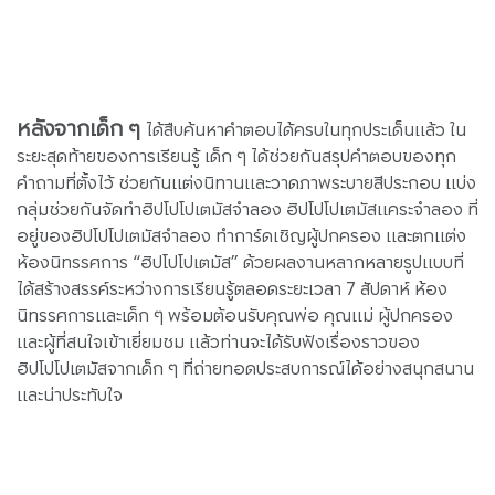
หลังจากเด็ก ๆ
ได้สืบค้นหาคำตอบได้ครบในทุกประเด็นแล้ว ใน
ระยะสุดท้ายของการเรียนรู้ เด็ก ๆ ได้ช่วยกันสรุปคำตอบของทุก
คำถามที่ตั้งไว้ ช่วยกันแต่งนิทานและวาดภาพระบายสีประกอบ แบ่ง
กลุ่มช่วยกันจัดทำฮิปโปโปเตมัสจำลอง ฮิปโปโปเตมัสแคระจำลอง ที่
อยู่ของฮิปโปโปเตมัสจำลอง ทำการ์ดเชิญผู้ปกครอง และตกแต่ง
ห้องนิทรรศการ “ฮิปโปโปเตมัส” ด้วยผลงานหลากหลายรูปแบบที่
ได้สร้างสรรค์ระหว่างการเรียนรู้ตลอดระยะเวลา 7 สัปดาห์ ห้อง
นิทรรศการและเด็ก ๆ พร้อมต้อนรับคุณพ่อ คุณแม่ ผู้ปกครอง
และผู้ที่สนใจเข้าเยี่ยมชม แล้วท่านจะได้รับฟังเรื่องราวของ
ฮิปโปโปเตมัสจากเด็ก ๆ ที่ถ่ายทอดประสบการณ์ได้อย่างสนุกสนาน
และน่าประทับใจ