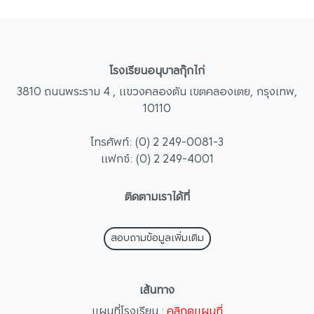
โรงเรียนอนุบาลกุ๊กไก่
3810 ถนนพระราม 4 , แขวงคลองตัน เขตคลองเตย, กรุงเทพ,
10110
โทรศัพท์: (0) 2 249-0081-3
แฟกซ์: (0) 2 249-4001
ติดตามเราได้ที่
สอบถามข้อมูลเพิ่มเติม
เส้นทาง
แผนที่โรงเรียน :
คลิกดูแผนที่