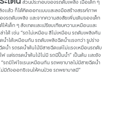
ระเด็น
ส่วนประกอบของรถดับเพลิง เมื่อเด็ก ๆ
พลิงแล้ว ก็ได้คิดออกแบบและลงมือสร้างสรรค์ภาพ
ของรถดับเพลิง และจากความสงสัยเพิ่มเติมของเด็ก
งได้ให้เด็ก ๆ สังเกตและเปรียบเทียบความเหมือนและ
าได้ เช่น “รถไม่เหมือน สีไม่เหมือน รถดับเพลิงคัน
ดน้ำได้เหมือนกัน รถดับเพลิงฉีดน้ำแรงกว่า รูปร่าง
ฉีดน้ำ รถรดน้ำต้นไม้มีสายฉีดแต่ไม่แรงเหมือนรถดับ
ฟ แต่รถรดน้ำต้นไม้ไม่มี รถมีปั๊มน้ำ” เป็นต้น และยัง
น “รถมีไฟไซเรนเหมือนกัน รถพยาบาลไม่มีสายฉีดน้ำ
ิงไม่มีถังออกซิเจนให้คนป่วย รถพยาบาลมี”