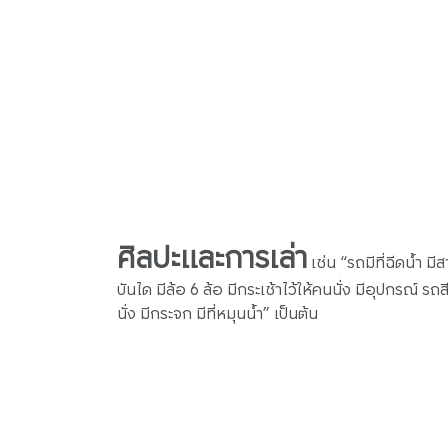
ศิลปะและการเล่า
เช่น “รถมีที่ฉีดน้ำ มีส
บันได มีล้อ 6 ล้อ มีกระเช้าไว้ให้คนนั่ง มีอุปกรณ์ รถส
นั่ง มีกระจก มีที่หมุนน้ำ” เป็นต้น