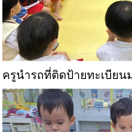
ครูนำรถที่ติดป้ายทะเบีย