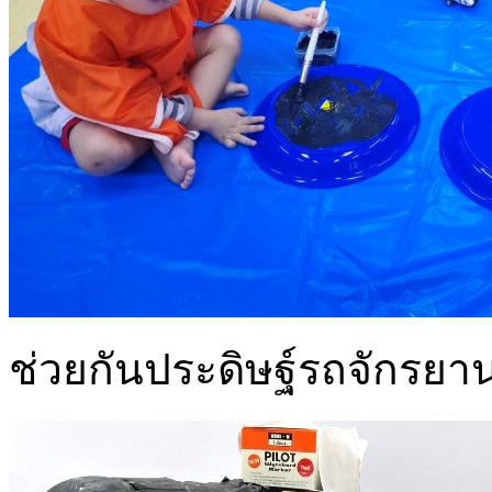
ช่วยกันประดิษฐ์รถจักรยาน