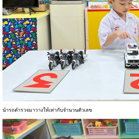
นำรถตำรวจมาวางให้เท่ากับจำนวนตัวเลข