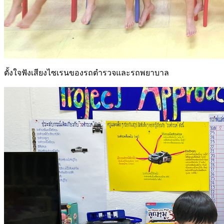
ตั้งใจฟังเสียงไซเรนของรถตำรวจและรถพยาบาล