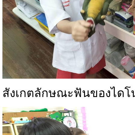
สังเกตลักษณะฟันของไดโน