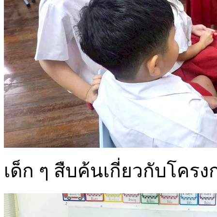
เด็ก ๆ สืบค้นเกี่ยวกับโค