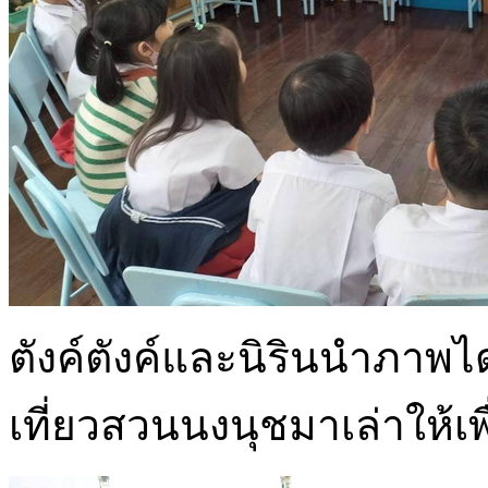
ตังค์ตังค์และนิรินนำภาพไ
เที่ยวสวนนงนุชมาเล่าให้เพ