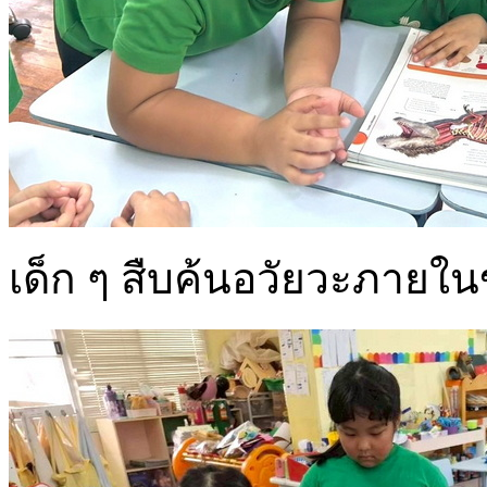
เด็ก ๆ สืบค้นอวัยวะภายใ