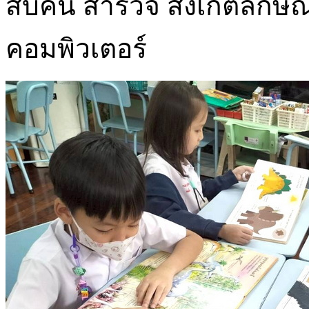
สืบค้น สำรวจ สังเกตลัก
คอมพิวเตอร์