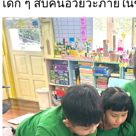
เด็ก ๆ สืบค้นอวัยวะภายใ