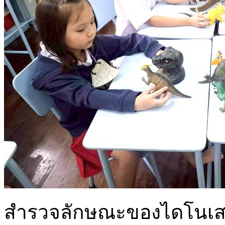
สำรวจลักษณะของไดโนเสา