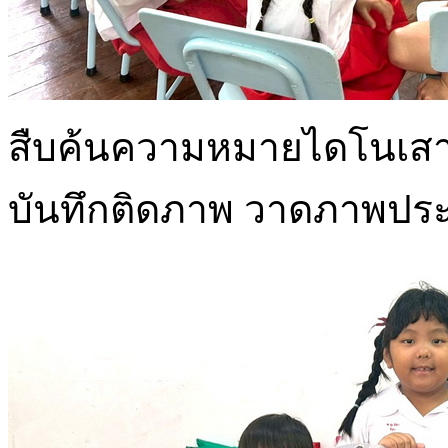
สืบค้นความหมายไดโนเสาร
บันทึกติดภาพ วาดภาพปร