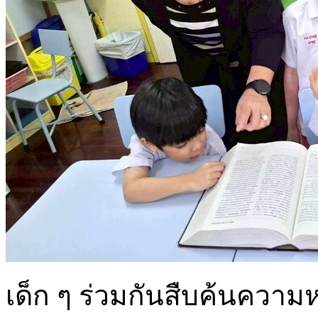
เด็ก ๆ ร่วมกันสืบค้นควา