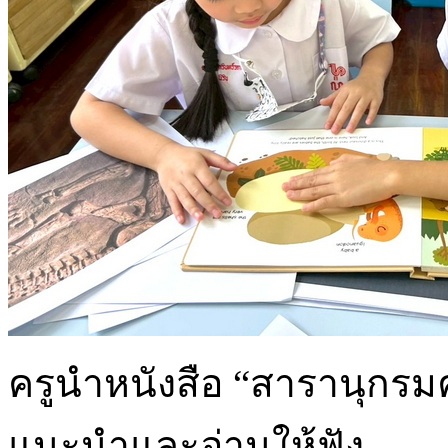
ครูนำหนังสือ “สารานุกรมคว
แนะนำและอ่านให้ฟัง