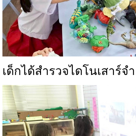
เด็กได้สำรวจไดโนเสาร์จำล