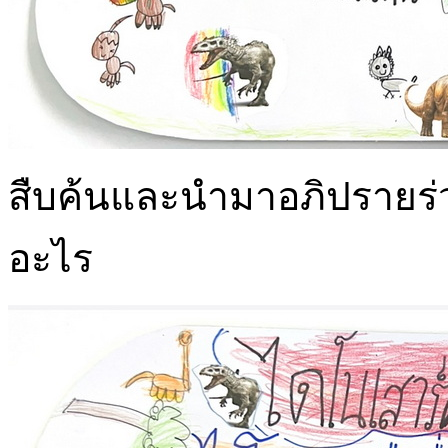
สืบค้นและนำมาอภิปรายร่ว
อะไร