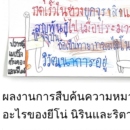
ผลงานการสืบค้นความหมา
อะไรของยีโน่ นิรินและริต