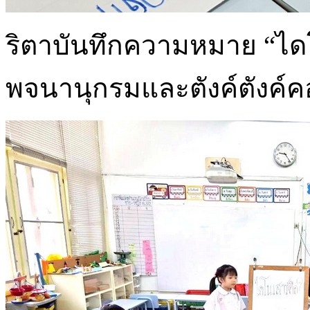
ริตาบันทึกความหมาย “ไดโ
พจนานุกรมและตังค์ตังค์ค