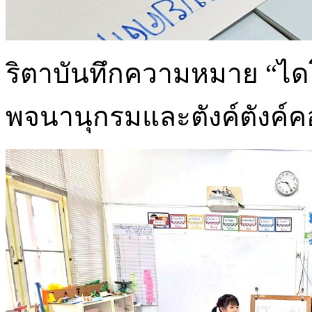
ริตาบันทึกความหมาย “ไดโ
พจนานุกรมและตังค์ตังค์ค