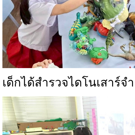
เด็กได้สำรวจไดโนเสาร์จำล