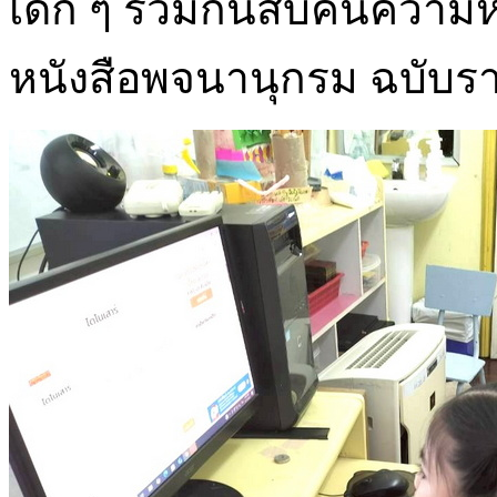
เด็ก ๆ ร่วมกันสืบค้นควา
หนังสือพจนานุกรม ฉบับ