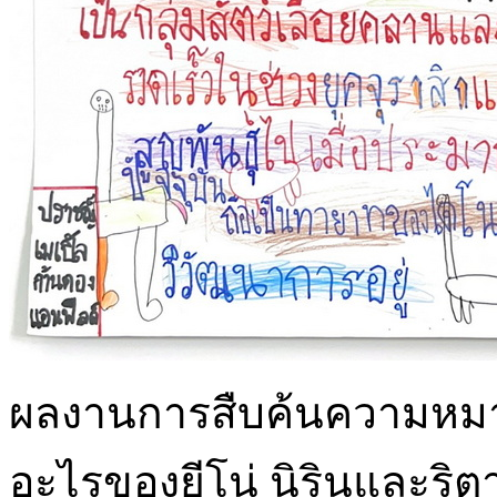
ผลงานการสืบค้นความหมา
อะไรของยีโน่ นิรินและริต