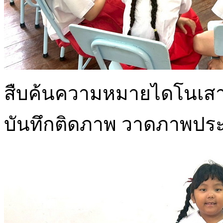
สืบค้นความหมายไดโนเสาร
บันทึกติดภาพ วาดภาพปร