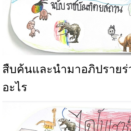
สืบค้นและนำมาอภิปรายร่ว
อะไร