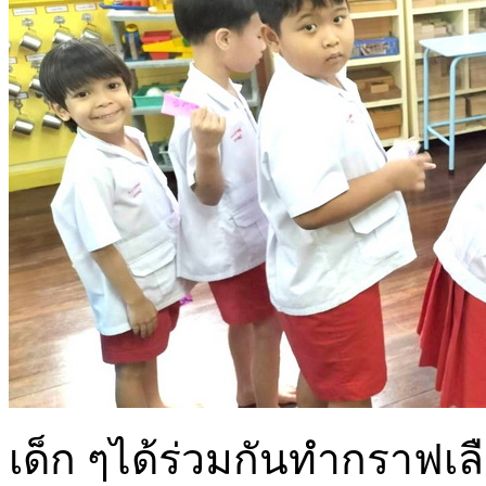
เด็ก ๆได้ร่วมกันทำกราฟเลื