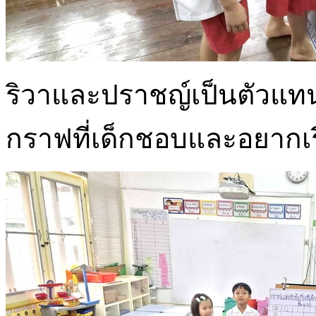
ริวาและปราชญ์เป็นตัวแท
กราฟที่เด็กชอบและอยากเรี