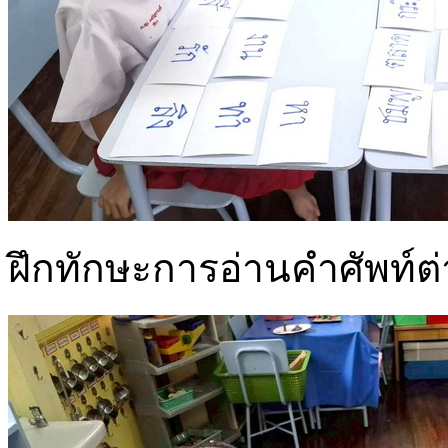
ฝึกทักษะการอ่านคำศัพท์ต