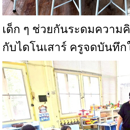
เด็ก ๆ ช่วยกันระดมความคิดเก
กับไดโนเสาร์ ครูจดบันทึกใ