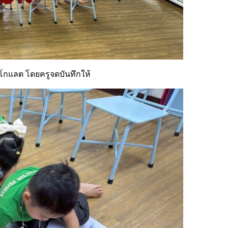
็อกโกแลต โดยครูจดบันทึกให้