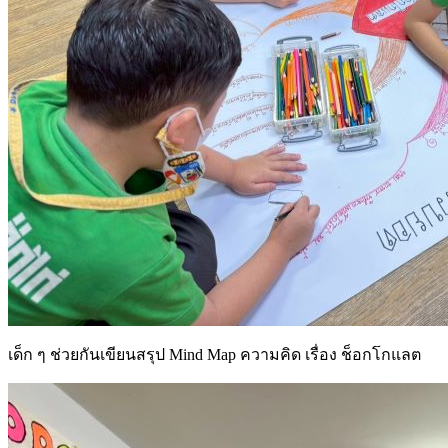
เด็ก ๆ ช่วยกันเขียนสรุป Mind Map ความคิด เรื่อง ช็อกโกแลต