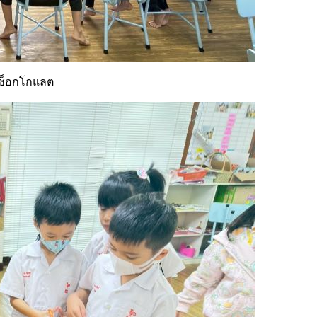
 ช็อกโกแลต