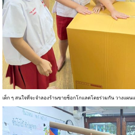
เด็ก ๆ สนใจที่จะจำลองร้านขายช็อกโกแลตโดยร่วมกัน วางแผนและช