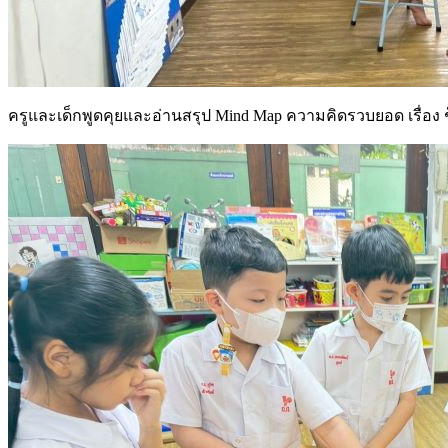
ครูและเด็กพูดคุยและอ่านสรุป Mind Map ความคิดรวบยอด เรื่อง