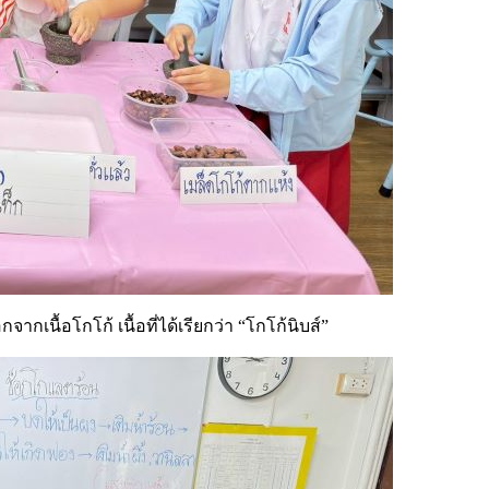
ากเนื้อโกโก้ เนื้อที่ได้เรียกว่า “โกโก้นิบส์”