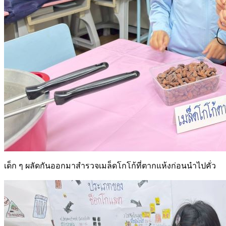
เด็ก ๆ ผลัดกันออกมาสำรวจเมล็ดโกโก้ที่ตากแห้งก่อนนำไปคั่ว