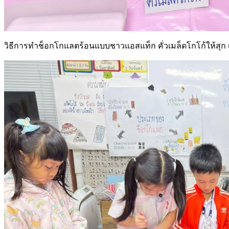
วิธีการทำช็อกโกแลตร้อนแบบชาวแอสแท็ก คั่วเมล็ดโกโก้ให้สุก เม