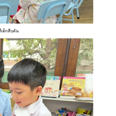
เด็กสืบค้น