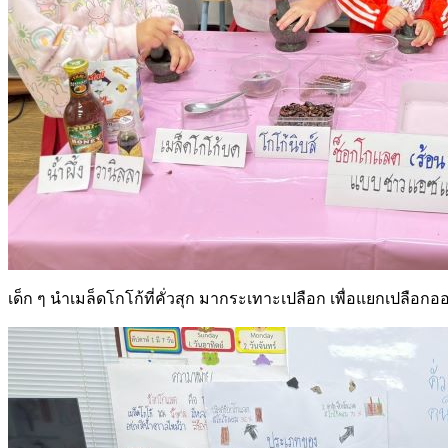
เด็ก ๆ นำเมล็ดโกโก้ที่คั่วสุก มากระเทาะเปลือก เพื่อแยกเปลือกออกจ