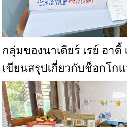
กลุ่มของนาเดียร์ เรย์ อา
เขียนสรุปเกี่ยวกับช็อกโ