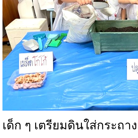
เด็ก ๆ เตรียมดินใส่กระถาง