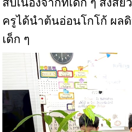
สืบเนื่องจากที่เด็ก ๆ สง
ครูได้นำต้นอ่อนโกโก้ ผลด
เด็ก ๆ