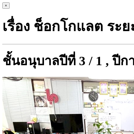
×
เรื่อง ช็อกโกแลต ระยะที
ชั้นอนุบาลปีที่ 3 / 1 , ป