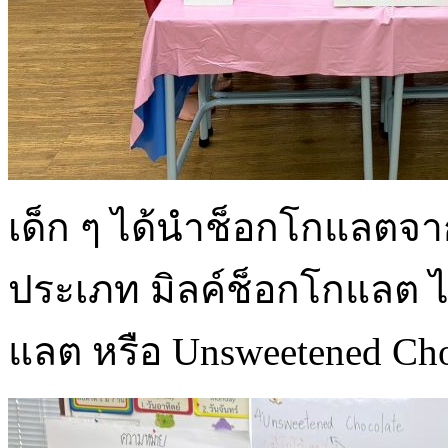
เด็ก ๆ ได้นำช็อกโกแลตจา
ประเภท มิลค์ช็อกโกแลต 
แลต หรือ Unsweetened Cho