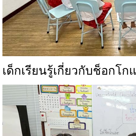
เด็กเรียนรู้เกี่ยวกับช็อก