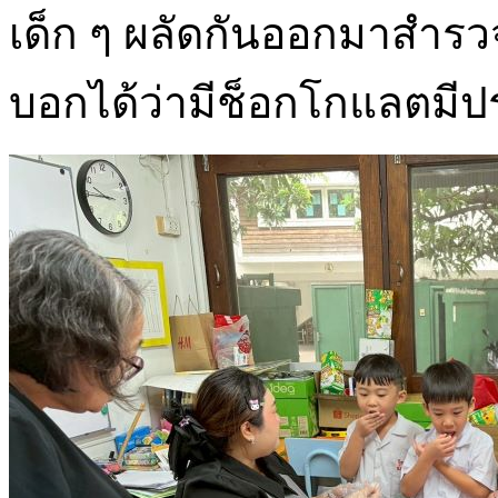
เด็ก ๆ ผลัดกันออกมาสำร
บอกได้ว่ามีช็อกโกแลตมีป