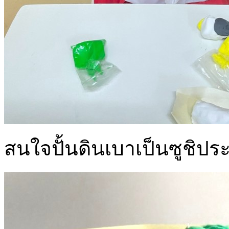
สนใจปั้นดินเบาเป็นซูชิป