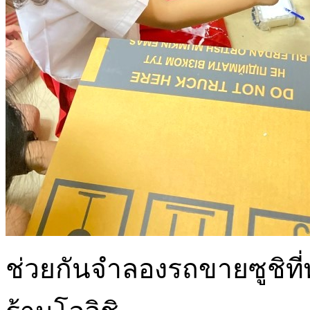
ช่วยกันจำลองรถขายซูชิท