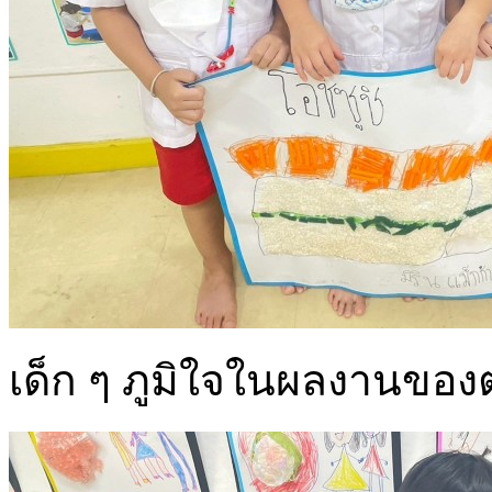
เด็ก ๆ ภูมิใจในผลงานของ