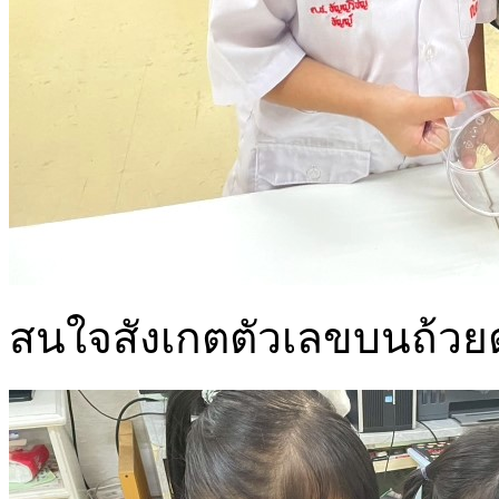
สนใจสังเกตตัวเลขบนถ้วย