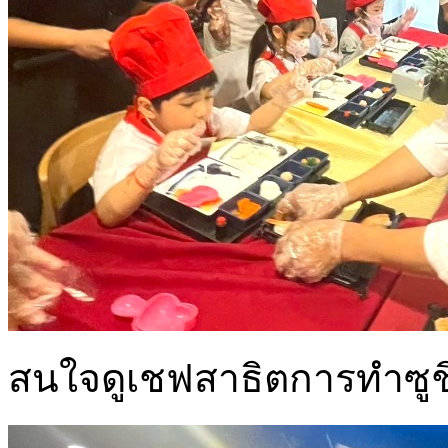
สนใจดูเชฟสาธิตการทำซูช