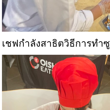
เชฟกำลังสาธิตวิธีการทำซูช