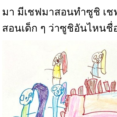
มา มีเชฟมาสอนทำซูชิ เชฟ
สอนเด็ก ๆ ว่าซูชิอันไหนชื