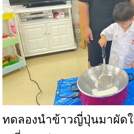
ทดลองนำข้าวญี่ปุ่นมาผัด