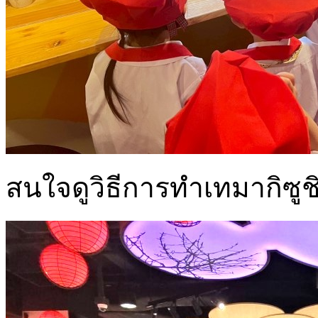
สนใจดูวิธีการทำเทมากิซูช