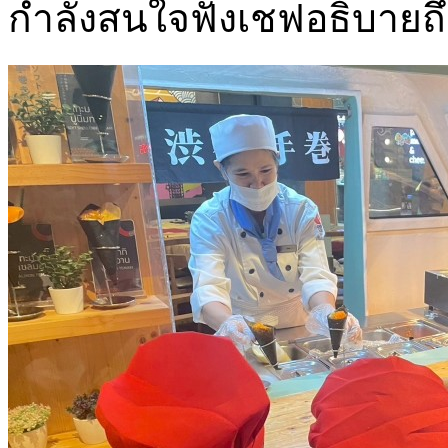
กำลังสนใจฟังเชฟอธิบายถึงซ