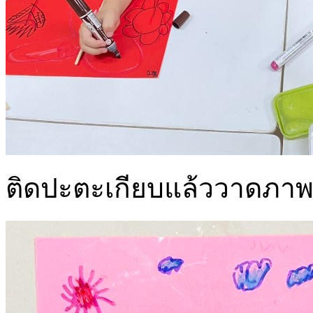
ติดปะตะเกียบแล้ววาดภาพต