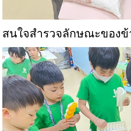
สนใจสำรวจลักษณะของข้าว