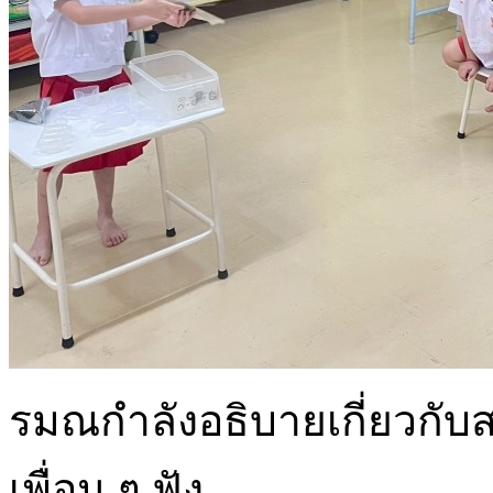
รมณกำลังอธิบายเกี่ยวกับส
เพื่อน ๆ ฟัง