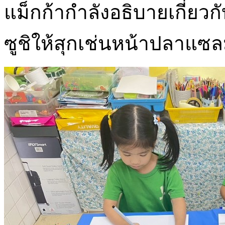
แม็กก้ากำลังอธิบายเกี่ยวกั
ซูชิให้สุกเช่นหน้าปลาแซลม