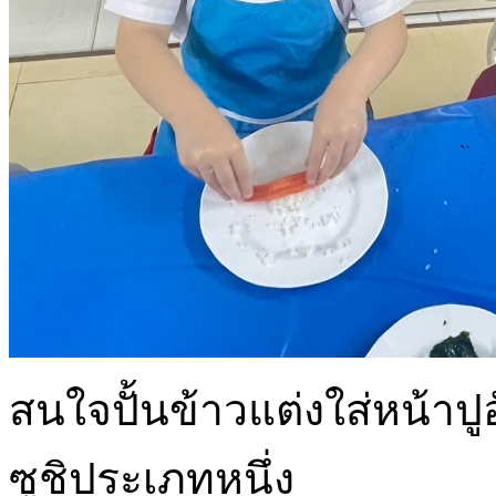
สนใจปั้นข้าวแต่งใส่หน้าปูอั
ซูชิประเภทหนึ่ง