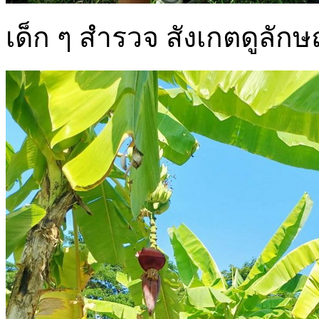
เด็ก ๆ สำรวจ สังเกตดูลั