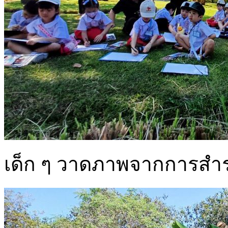
เด็ก ๆ วาดภาพจากการสำรว