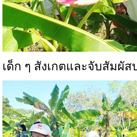
เด็ก ๆ สังเกตและจับสัมผั