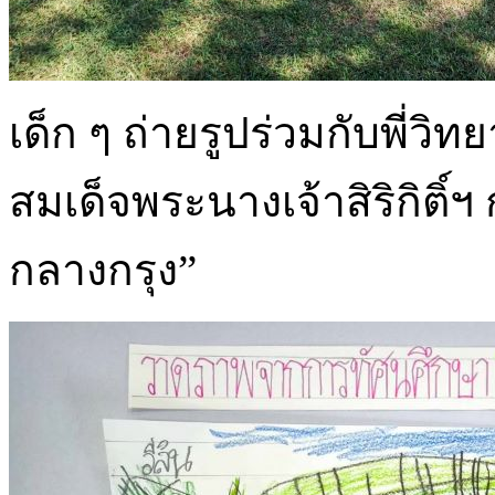
เด็ก ๆ ถ่ายรูปร่วมกับพี่
สมเด็จพระนางเจ้าสิริกิติ
กลางกรุง”