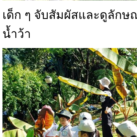
เด็ก ๆ จับสัมผัสและดูลั
น้ำว้า