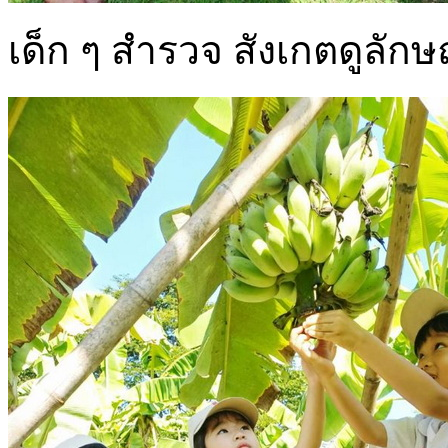
เด็ก ๆ สำรวจ สังเกตดูลัก