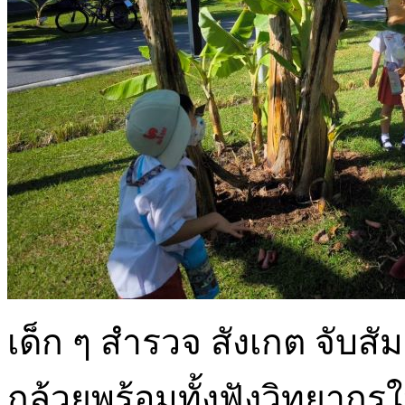
เด็ก ๆ สำรวจ สังเกต จับส
กล้วยพร้อมทั้งฟังวิทยากรใ