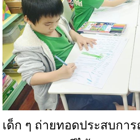
เด็ก ๆ ถ่ายทอดประสบการณ์