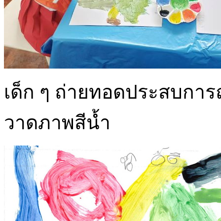
เด็ก ๆ ถ่ายทอดประสบการณ์
วาดภาพสีน้ำ