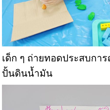
เด็ก ๆ ถ่ายทอดประสบการณ์
ปั้นดินน้ำมัน