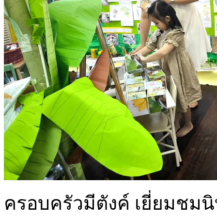
ครอบครัวมีตังค์ เยี่ยมชม