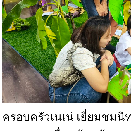
ครอบครัวเนเน่ เยี่ยมชมน