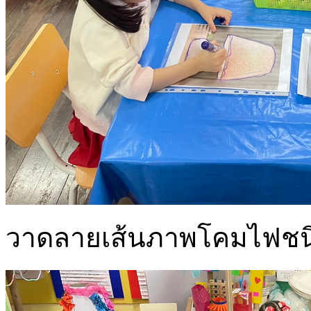
วาดลายเส้นภาพโคมไฟชนิ