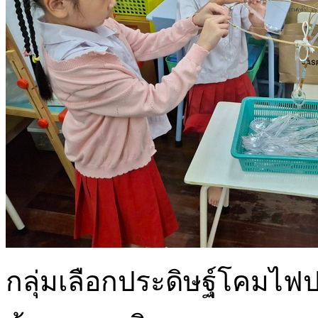
กลุ่มเลือกประดิษฐ์โคมไ