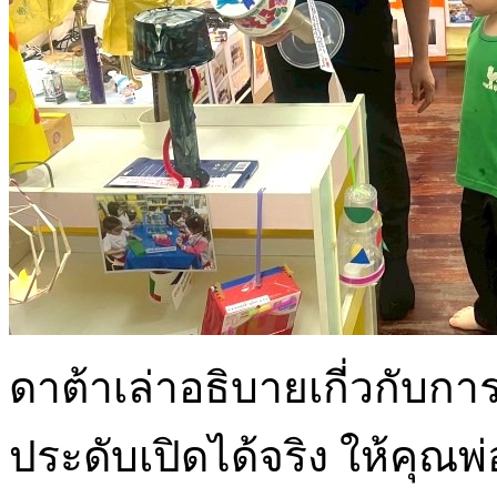
ดาต้าเล่าอธิบายเกี่วกับ
ประดับเปิดได้จริง ให้คุณพ่