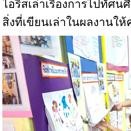
ไอริสเล่าเรื่องการไปทัศ
สิ่งที่เขียนเล่าในผลงานให