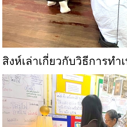
สิงห์เล่าเกี่ยวกับวิธีการ