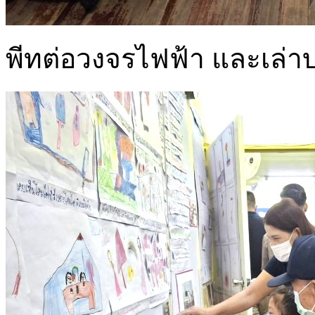
พีทต่อวงจรไฟฟ้า และเล่าบ