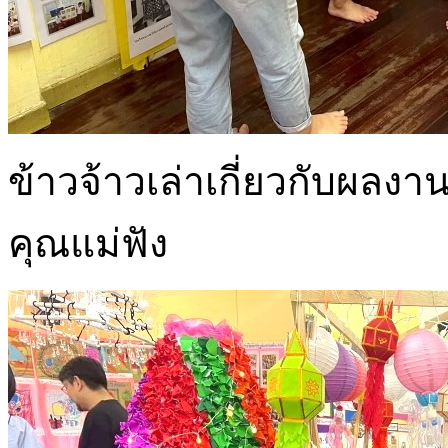
ข้าวจ้าวเล่าเกี่ยวกับผ
คุณแม่ฟัง