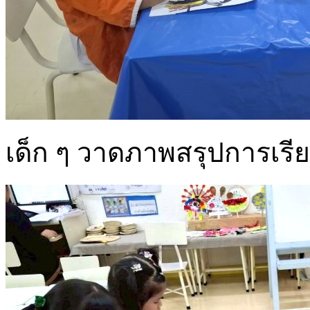
เด็ก ๆ วาดภาพสรุปการเรียนรู