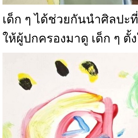
เด็ก ๆ ได้ช่วยกันนำศิลปะท
ให้ผู้ปกครองมาดู เด็ก ๆ ตั