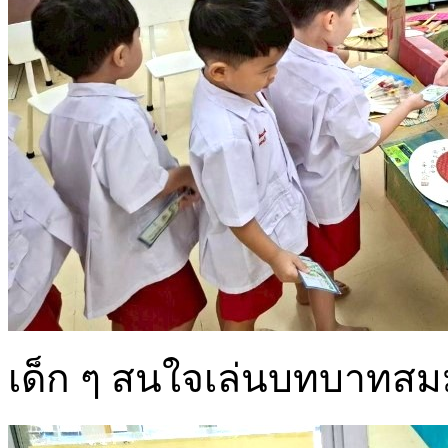
เด็ก ๆ สนใจเล่นบทบาทสมม