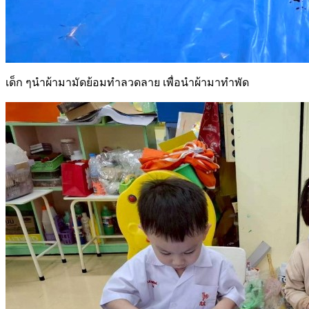
เด็ก ๆนำผ้ามามัดย้อมทำลวดลาย เพื่อนำผ้ามาทำพัด