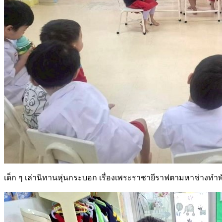
เด็ก ๆ เล่านิทานหุ่นกระบอก เรื่องเพระราชายีราฟตามหาช่างทำพ