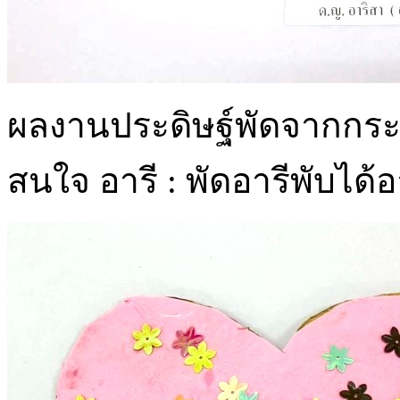
ผลงานประดิษฐ์พัดจากก
สนใจ อารี : พัดอารีพับได