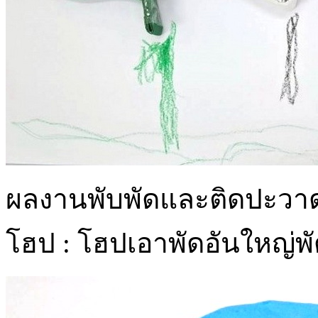
ผลงานพับพัดและติดปะวา
โฮป : โฮปเอาพัดอันใหญ่พ