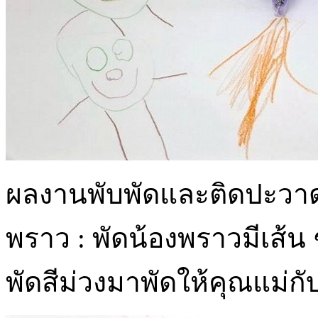
ผลงานพับพัดและติดปะวา
พราว : พัดน้องพราวมีเส้
พัดสีม่วงมาพัดให้คุณแม่กับ