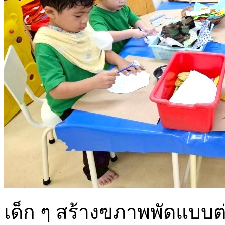
เด็ก ๆ สร้างฃภาพพัดแบบต่