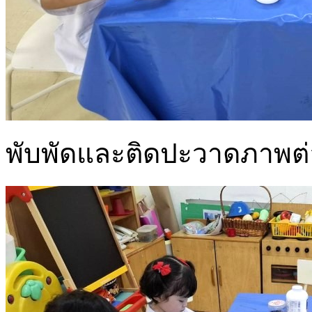
พับพัดและติดปะวาดภาพต