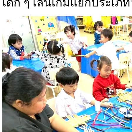
เด็ก ๆ เล่นเกมแยกประเภทวั