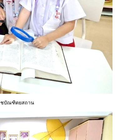
าชบัณฑิตยสถาน