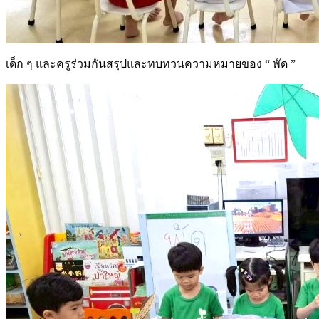
เด็ก ๆ และครูร่วมกันสรุปและทบทวนความหมายของ “ พัด ”