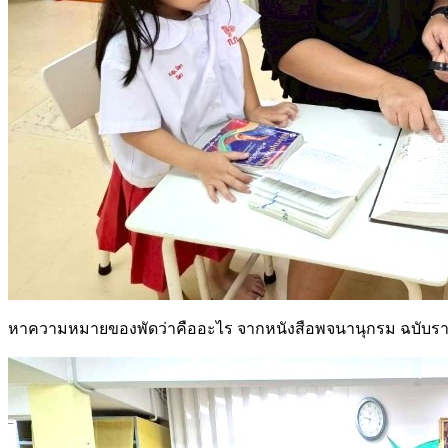
หาความหมายของพัดว่าคืออะไร จากหนังสือพจนานุกรม ฉบับร