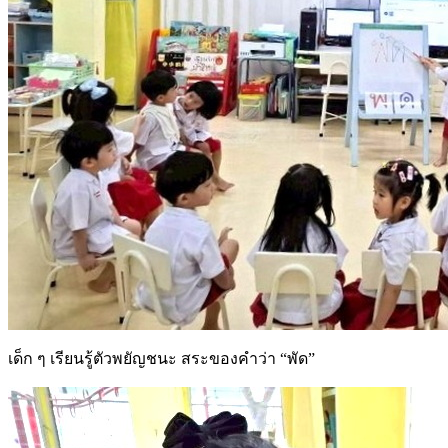
เด็ก ๆ เรียนรู้ตัวพยัญชนะ สระของคำว่า “พัด”