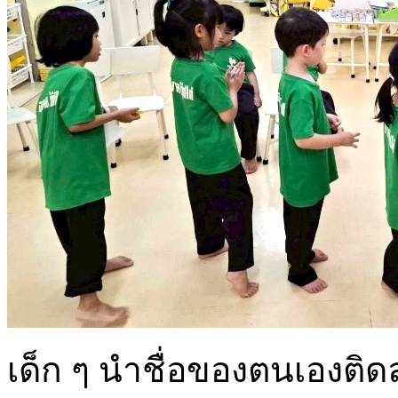
เด็ก ๆ นำชื่อของตนเองติด