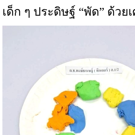
เด็ก ๆ ประดิษฐ์ “พัด” ด้