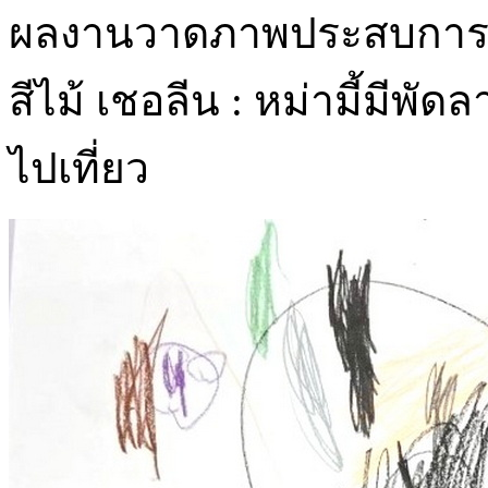
ผลงานวาดภาพประสบการณ์เด
สีไม้ เชอลีน : หม่ามี้มีพั
ไปเที่ยว