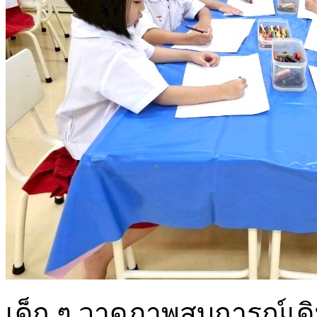
เด็ก ๆ วาดภาพสบการณ์เดิมเ