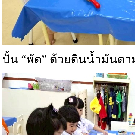
ปั้น “พัด” ด้วยดินน้ำมัน