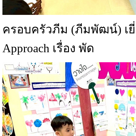
ครอบครัวภีม (ภีมพัฒน์) เ
Approach เรื่อง พัด