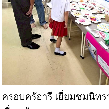
ครอบครัอารี เยี่ยมชมนิท