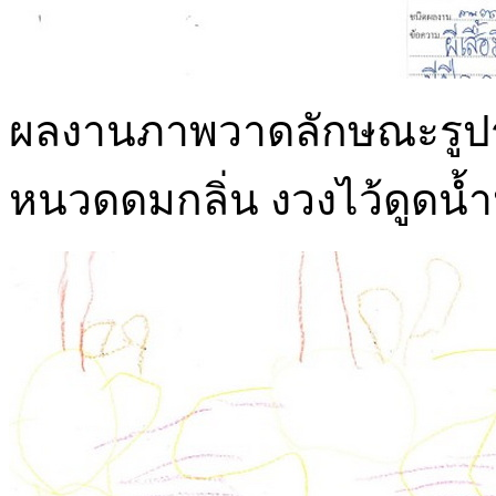
ผลงานภาพวาดลักษณะรูปร่างข
หนวดดมกลิ่น งวงไว้ดูดน้ำ