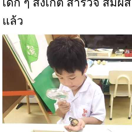
เด็ก ๆ สังเกต สำรวจ สัมผัส 
แล้ว