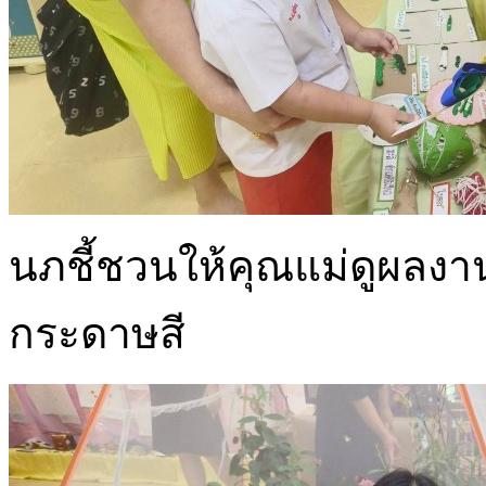
นภชี้ชวนให้คุณแม่ดูผลง
กระดาษสี