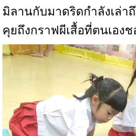
มิลานกับมาดริดกำลังเล่
คุยถึงกราฟผีเสื้อที่ตนเอง