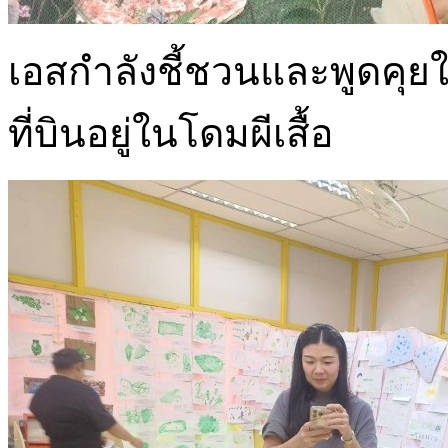
เอสกำลังชี้ชวนและพูดคุยให
ที่บินอยู่ในโดมผีเสื้อ