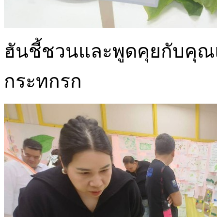
ฮันชี้ชวนและพูดคุยกับค
กระทกรก