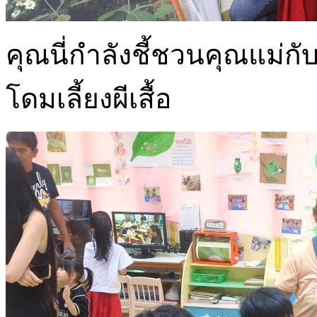
คุณนี่กำลังชี้ชวนคุณแม่กับค
โดมเลี้ยงผีเสื้อ