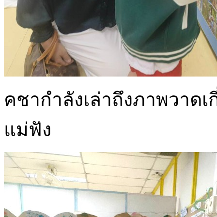
คชากำลังเล่าถึงภาพวาดเก
แม่ฟัง