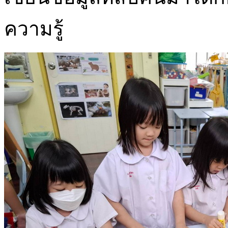
ความรู้