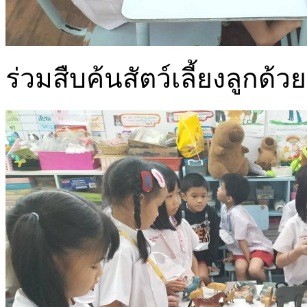
ร่วมสืบค้นสัตว์เลี้ยงลูกด