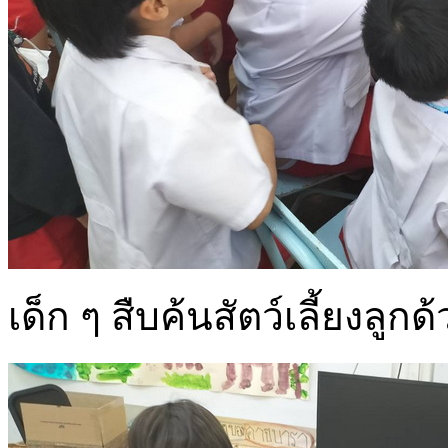
เด็ก ๆ สืบค้นสัตว์เลี้ยงล