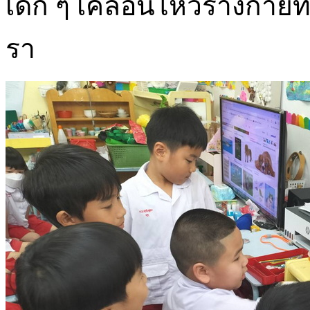
เด็ก ๆ เคลื่อนไหวร่างกา
รา