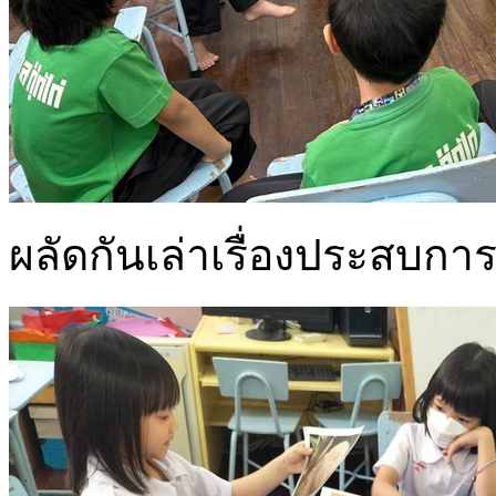
ผลัดกันเล่าเรื่องประสบการณ