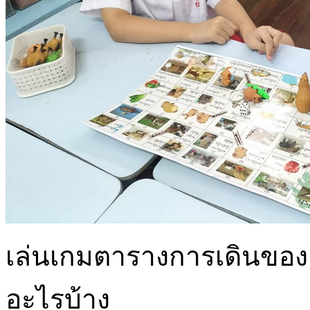
เล่นเกมตารางการเดินของ
อะไรบ้าง