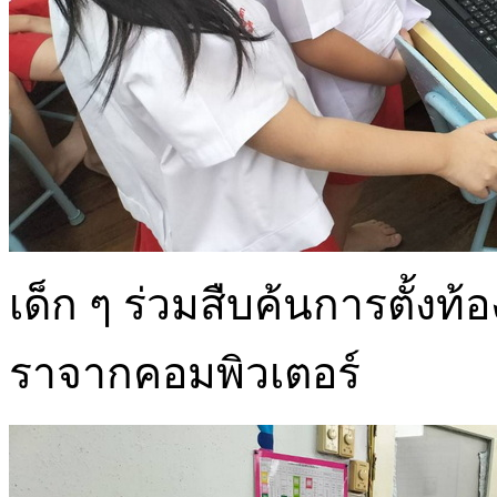
เด็ก ๆ ร่วมสืบค้นการตั้ง
ราจากคอมพิวเตอร์