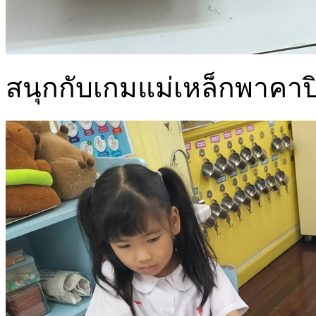
สนุกกับเกมแม่เหล็กพาคา