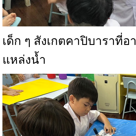
เด็ก ๆ สังเกตคาปิบาราที่อา
แหล่งน้ำ