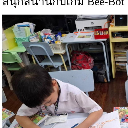
สนุกสนานกับเกม Bee-Bot