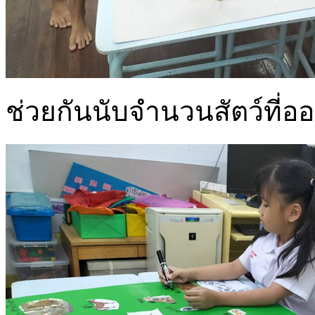
ช่วยกันนับจำนวนสัตว์ที่อ