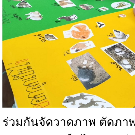
ร่วมกันจัดวาดภาพ ตัดภาพ