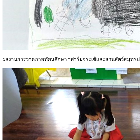
ผลงานการวาดภาพทัศนศึกษา “ฟาร์มจระเข้และสวนสัตว์สมุทรปรากา