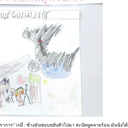
ร” เรมี่ : ช้างมันชอบขยับตัวไปมา สะบัดหูคลายร้อน มันนั่งได้ต