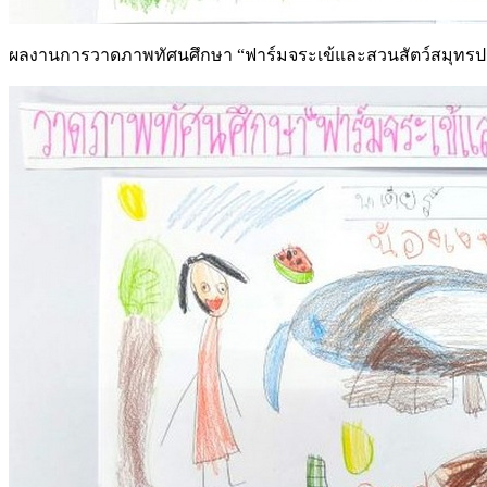
ผลงานการวาดภาพทัศนศึกษา “ฟาร์มจระเข้และสวนสัตว์สมุทรปราการ