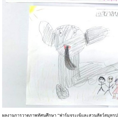
ผลงานการวาดภาพทัศนศึกษา “ฟาร์มจระเข้และสวนสัตว์สมุทรปรากา