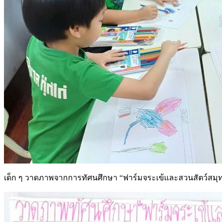
เด็ก ๆ วาดภาพจากการทัศนศึกษา “ฟาร์มจระเข้และสวนสัตว์สม