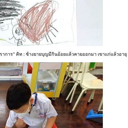
ร” คิท : ช้างยายบุญมีกินอ้อยแล้วคายออกมา เขาแก่แล้วอายุ 80