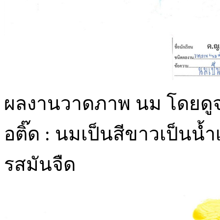
ผลงานวาดภาพ นม โดยดูจาก
อติ๊ด : นมเป็นสีขาวเป็นน้
รสมันจืด