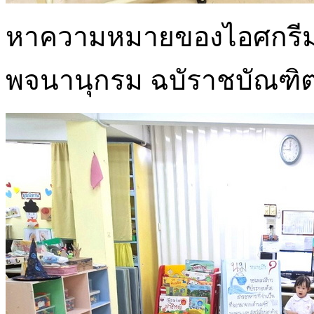
หาความหมายของไอศกรีมว
พจนานุกรม ฉบัราชบัณฑ