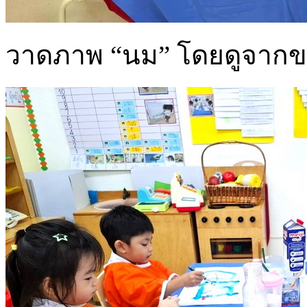
วาดภาพ “นม” โดยดูจากของ