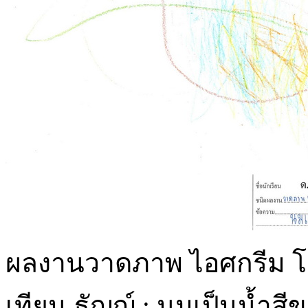
ผลงานวาดภาพ ไอศกรีม โดย
เทียน ธัญญ์ : นมเป็นน้ำสี