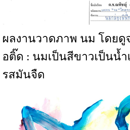
ผลงานวาดภาพ นม โดยดูจาก
อติ๊ด : นมเป็นสีขาวเป็นน้
รสมันจืด