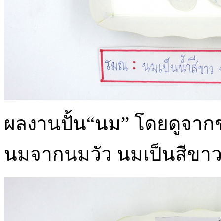
ผลงานปั้น“นม” โดยดูจากขอ
นมจากนมวัว นมเป็นสีขาว