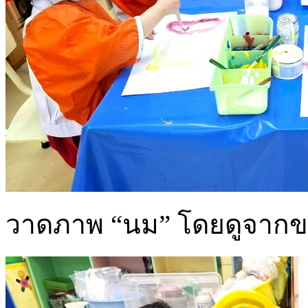
วาดภาพ “นม” โดยดูจากของ