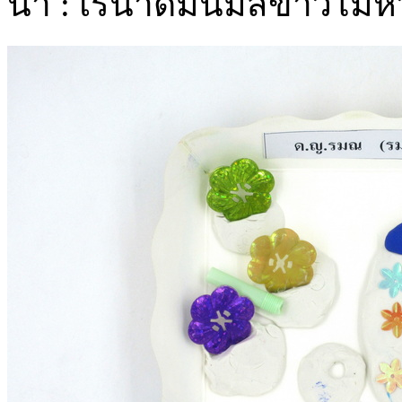
น่า : เรน่าดื่มนมสีขาวไม่