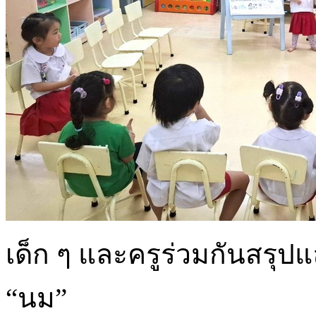
เด็ก ๆ และครูร่วมกันส
“นม”