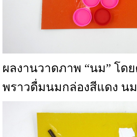
ผลงานวาดภาพ “นม” โดยดู
พราวดื่มนมกล่องสีแดง น