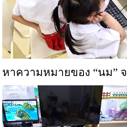
หาความหมายของ “นม” จา