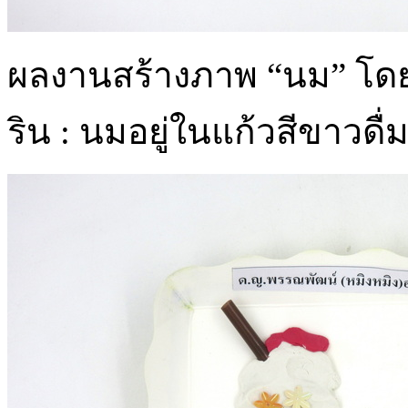
ผลงานสร้างภาพ “นม” โดยด
ริน : นมอยู่ในแก้วสีขาวดื