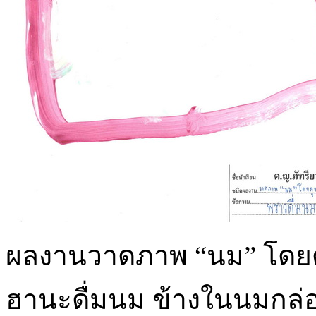
ผลงานวาดภาพ “นม” โดยดู
ฮานะดื่มนม ข้างในนมกล่