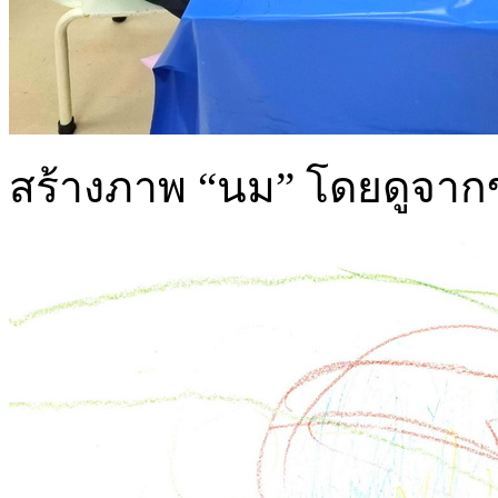
สร้างภาพ “นม” โดยดูจากข