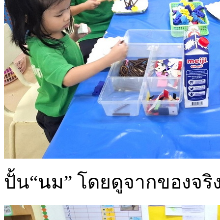
ปั้น“นม” โดยดูจากของจริง