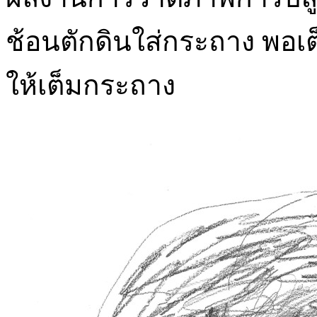
ช้อนตักดินใส่กระถาง พอเต
ให้เต็มกระถาง