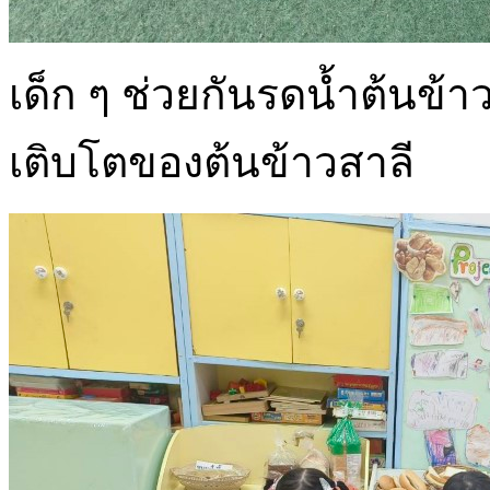
เด็ก ๆ ช่วยกันรดน้ำต้นข้
เติบโตของต้นข้าวสาลี