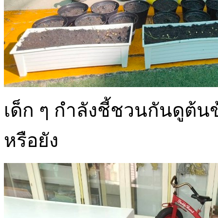
เด็ก ๆ กำลังชี้ชวนกันดูต้นข
หรือยัง