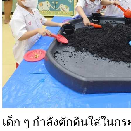
เด็ก ๆ กำลังตักดินใส่ใน