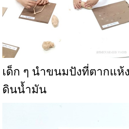
เด็ก ๆ นำขนมปังที่ตากแ
ดินน้ำมัน