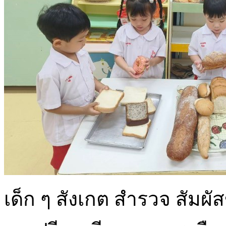
เด็ก ๆ สังเกต สำรวจ สัมผั