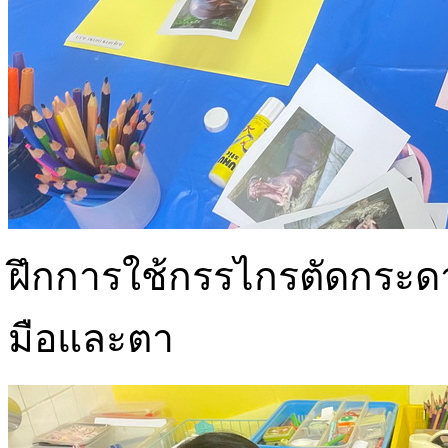
ฝึกการใช้กรรไกรตัดกระดาษ
มือและตา