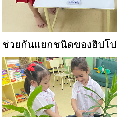
ช่วยกันแยกชนิดของฮิปโป