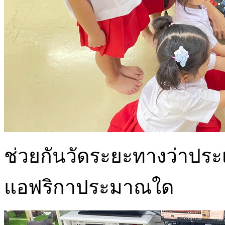
ช่วยกันวัดระยะทางว่าประ
แอฟริกาประมาณใด