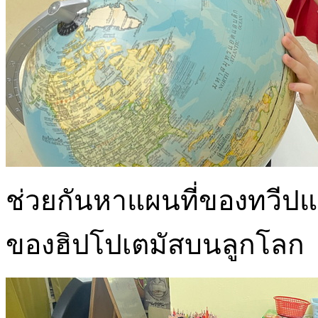
ช่วยกันหาแผนที่ของทวีปแอ
ของฮิปโปเตมัสบนลูกโลก