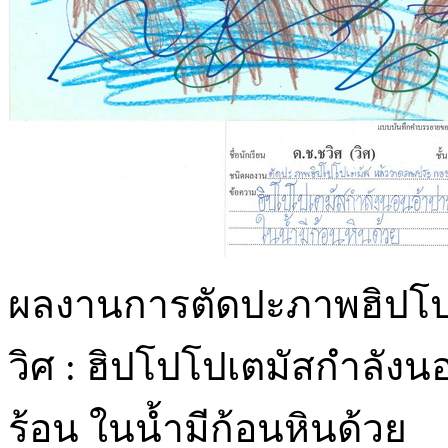
ผลงานการตัดปะภาพฮิปโ
วิศ : ฮิปโปโปเตมัสกำลังน
ร้อน ในน้ำมีก้อนหินด้วย