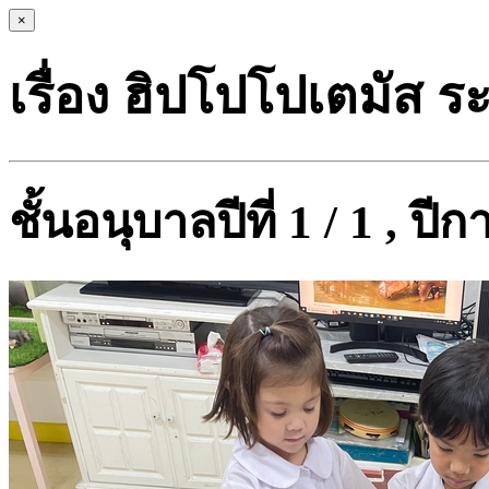
×
เรื่อง ฮิปโปโปเตมัส ระย
ชั้นอนุบาลปีที่ 1 / 1 , ป