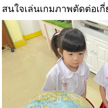
สนใจเล่นเกมภาพตัดต่อเกี