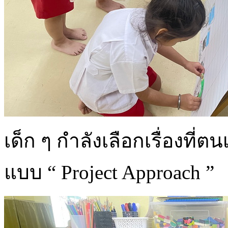
เด็ก ๆ กำลังเลือกเรื่องที่ต
แบบ “ Project Approach ”