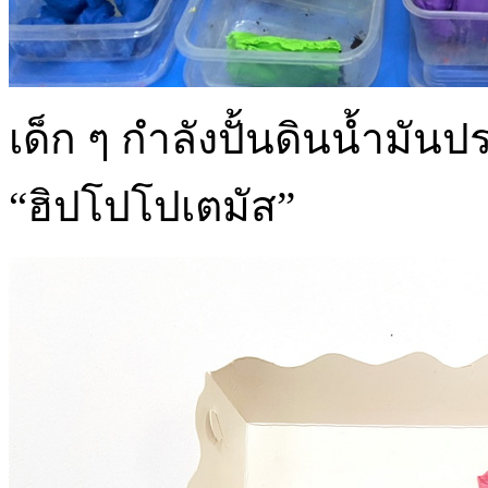
เด็ก ๆ กำลังปั้นดินน้ำมันป
“ฮิปโปโปเตมัส”