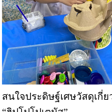
สนใจประดิษฐ์เศษวัสดุเกี่
“ฮิปโปโปเตมัส”