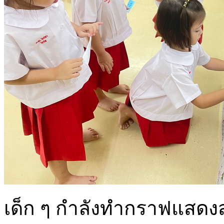
เด็ก ๆ กำลังทำกราฟแสดงสถ