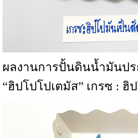
ผลงานการปั้นดินน้ำมันประ
“ฮิปโปโปเตมัส” เกรซ : ฮิ