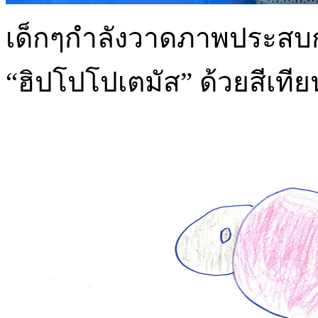
เด็กๆกำลังวาดภาพประสบกา
“ฮิปโปโปเตมัส” ด้วยสีเทียน