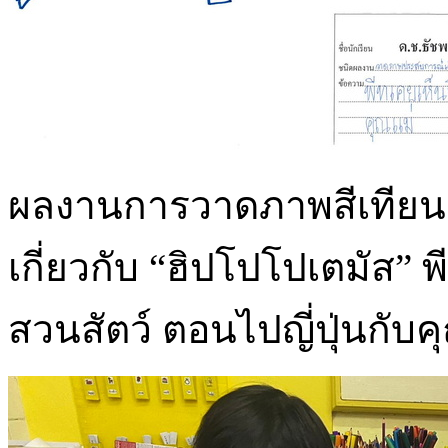
ผลงานการวาดภาพสีเทียน ส
เกี่ยวกับ “ฮิปโปโปเตมัส” พ
สวนสัตว์ ตอนไปญี่ปุ่นกับค