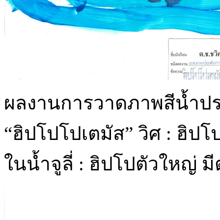
ผลงานการวาดภาพสีน้ำประ
“ฮิปโปโปเตมัส” วิศ : ฮิป
ในน้ำจูลี่ : ฮิปโปตัวใหญ่ ม