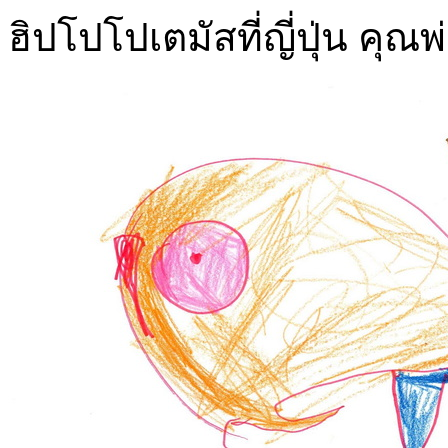
ฮิปโปโปเตมัสที่ญี่ปุ่น คุณ