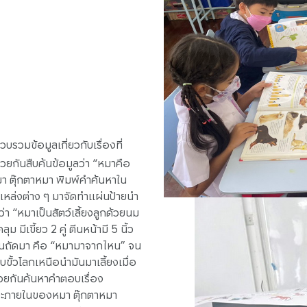
บรวมข้อมูลเกี่ยวกับเรื่องที่
ะช่วยกันสืบค้นข้อมูลว่า “หมาคือ
 ตุ๊กตาหมา พิมพ์คำค้นหาใน
แหล่งต่าง ๆ มาจัดทำแผ่นป้ายนำ
่า “หมาเป็นสัตว์เลี้ยงลูกด้วยนม
เขี้ยว 2 คู่ ตีนหน้ามี 5 นิ้ว
ระเด็นถัดมา คือ “หมามาจากไหน” จน
ั้วโลกเหนือนำมันมาเลี้ยงเมื่อ
่วยกันค้นหาคำตอบเรื่อง
วะภายในของหมา ตุ๊กตาหมา