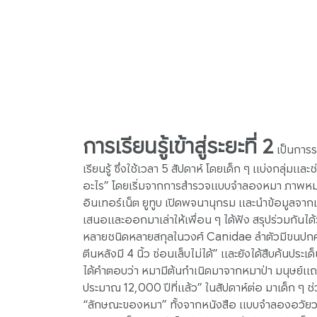
การเรียนรู้เข้าสู่ระยะที่ 2
เป็นการรว
เรียนรู้ ซึ่งใช้เวลา 5 สัปดาห์ โดยเด็ก ๆ แบ่งกลุ่มแล
อะไร” โดยเริ่มจากการสำรวจแบบจำลองหมา ภาพหมา
อินเทอร์เน็ต ยูทูบ เปิดพจนานุกรม และนำข้อมูลจาก
เสนอและออกมาเล่าให้เพื่อน ๆ ได้ฟัง สรุปร่วมกันได้ว
หลายชนิดหลายสกุลในวงศ์ Canidae ลำตัวมีขนปกคลุม มี
ตีนหลังมี 4 นิ้ว ซ่อนเล็บไม่ได้” และยังได้สืบค้นป
ได้คำตอบว่า หมามีต้นกำเนิดมาจากหมาป่า มนุษย์แถบข
ประมาณ 12,000 ปีที่แล้ว” ในสัปดาห์ต่อ มาเด็ก ๆ ช
“ลักษณะของหมา” ทั้งจากหนังสือ แบบจำลองอวัย