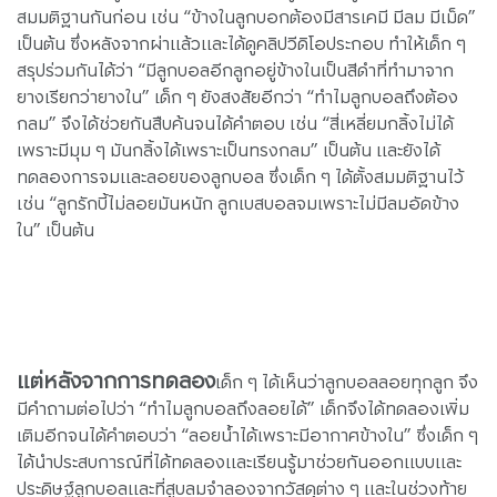
สมมติฐานกันก่อน เช่น “ข้างในลูกบอกต้องมีสารเคมี มีลม มีเม็ด”
เป็นต้น ซึ่งหลังจากผ่าแล้วและได้ดูคลิปวีดิโอประกอบ ทำให้เด็ก ๆ
สรุปร่วมกันได้ว่า “มีลูกบอลอีกลูกอยู่ข้างในเป็นสีดำที่ทำมาจาก
ยางเรียกว่ายางใน” เด็ก ๆ ยังสงสัยอีกว่า “ทำไมลูกบอลถึงต้อง
กลม” จึงได้ช่วยกันสืบค้นจนได้คำตอบ เช่น “สี่เหลี่ยมกลิ้งไม่ได้
เพราะมีมุม ๆ มันกลิ้งได้เพราะเป็นทรงกลม” เป็นต้น และยังได้
ทดลองการจมและลอยของลูกบอล ซึ่งเด็ก ๆ ได้ตั้งสมมติฐานไว้
เช่น “ลูกรักบี้ไม่ลอยมันหนัก ลูกเบสบอลจมเพราะไม่มีลมอัดข้าง
ใน” เป็นต้น
แต่หลังจากการทดลอง
เด็ก ๆ ได้เห็นว่าลูกบอลลอยทุกลูก จึง
มีคำถามต่อไปว่า “ทำไมลูกบอลถึงลอยได้” เด็กจึงได้ทดลองเพิ่ม
เติมอีกจนได้คำตอบว่า “ลอยน้ำได้เพราะมีอากาศข้างใน” ซึ่งเด็ก ๆ
ได้นำประสบการณ์ที่ได้ทดลองและเรียนรู้มาช่วยกันออกแบบและ
ประดิษฐ์ลูกบอลและที่สูบลมจำลองจากวัสดุต่าง ๆ และในช่วงท้าย