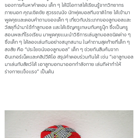
ของการค้นหาคำตอบ เด็ก ๆ ได้มีโอกาสได้เรียนรู้จากวิทยากร
ภายนอก คุณเชิดชัย สุวรรณนัง นักฟุตบอลทีมชาติไทย ได้เข้ามา
พูดคุยและตอบคำถามของเด็ก ๆ เกี่ยวกับประเภทของลูกบอลและ
วัสดุที่นำมาใช้ทำลูกบอล และได้เชิญครูเกษมกับครูนุ๊ก ซึ่งเป็นครู
สอนพละที่โรงเรียน มาพูดคุยแนะนำวิธีการเล่นลูกบอลชนิดต่าง ๆ
ซึ่งเด็ก ๆ ได้ลองเล่นกันอย่างสนุกสนาน ในคำถามสุดท้ายที่เด็ก ๆ
สงสัย คือ “ประโยชน์ของลูกบอล” เด็ก ๆ ช่วยกันสืบค้นจาก
อินเทอร์เน็ตและคลิปวีดิโอ สรุปคำตอบร่วมกันได้ เช่น “เอาลูกบอล
มาเล่นกับสัตว์ได้ เอาลูกบอกมาออกกำลังกาย เล่นกีฬาทำให้
ร่างกายแข็งแรง” เป็นต้น