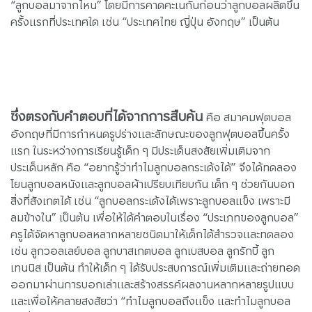
“ลูกบอลมาจากไหน” โดยมีการคาดคะเนกันก่อนว่าลูกบอลผลิตขึ้น
ครั้งแรกที่ประเทศใด เช่น “ประเทศไทย ญี่ปุ่น อังกฤษ” เป็นต้น
ซึ่งตรงกับคำตอบที่ได้จากการสืบค้น
คือ สมาคมฟุตบอล
อังกฤษที่มีการกำหนดรูปร่างและลักษณะของลูกฟุตบอลขึ้นครั้ง
แรก ในระหว่างการเรียนรู้เด็ก ๆ มีประเด็นสงสัยเพิ่มเติมจาก
ประเด็นหลัก คือ “อยากรู้ว่าทำไมลูกบอลกระเด้งได้” จึงได้ทดลอง
โยนลูกบอลหนังและลูกบอลผ้าเปรียบเทียบกัน เด็ก ๆ ช่วยกันบอก
สิ่งที่สังเกตได้ เช่น “ลูกบอลกระเด้งได้เพราะลูกบอลแข็ง เพราะมี
ลมข้างใน” เป็นต้น เพื่อให้ได้คำตอบในเรื่อง “ประเภทของลูกบอล”
ครูได้จัดหาลูกบอลหลากหลายชนิดมาให้เด็กได้สำรวจและทดลอง
เช่น ลูกวอลเลย์บอล ลูกบาสเกตบอล ลูกเบสบอล ลูกรักบี้ ลูก
เทนนิส เป็นต้น ทำให้เด็ก ๆ ได้รับประสบการณ์เพิ่มเติมและถ่ายทอด
ออกมาผ่านการบอกเล่าและสร้างสรรค์ผลงานหลากหลายรูปแบบ
และเพื่อให้คลายสงสัยว่า “ทำไมลูกบอลถึงแข็ง และทำไมลูกบอล