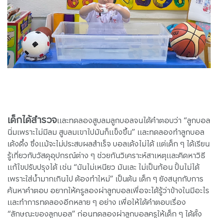
เด็กได้สำรวจ
และทดลองสูบลมลูกบอลจนได้คำตอบว่า “ลูกบอล
นิ่มเพราะไม่มีลม สูบลมเขาไปมันก็แข็งขึ้น” และทดลองทำลูกบอล
เด้งดึ๋ง ซึ่งแม้จะไม่ประสบผลสำเร็จ บอลเด้งไม่ได้ แต่เด็ก ๆ ได้เรียน
รู้เกี่ยวกับวัสดุอุปกรณ์ต่าง ๆ ช่วยกันวิเคราะห์สาเหตุและคิดหาวิธี
แก้ไขปรับปรุงได้ เช่น “มันไม่เหนียว มันเละ ไม่เป็นก้อน ปั้นไม่ได้
เพราะใส่น้ำมากเกินไป ต้องทำใหม่” เป็นต้น เด็ก ๆ ยังสนุกกับการ
ค้นหาคำตอบ อยากให้ครูลองผ่าลูกบอลเพื่อจะได้รู้ว่าข้างในมีอะไร
และทำการทดลองอีกหลาย ๆ อย่าง เพื่อให้ได้คำตอบเรื่อง
“ลักษณะของลูกบอล” ก่อนทดลองผ่าลูกบอลครูให้เด็ก ๆ ได้ตั้ง