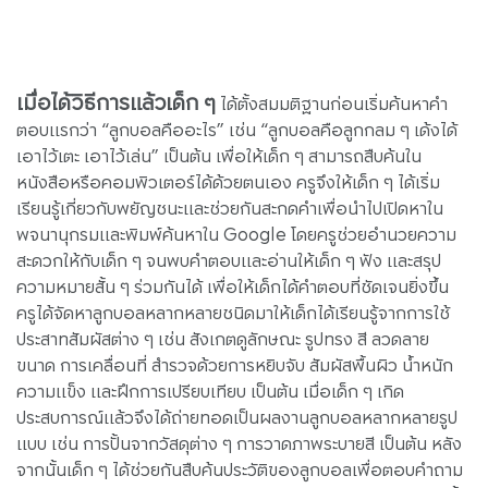
เมื่อได้วิธีการแล้วเด็ก ๆ
ได้ตั้งสมมติฐานก่อนเริ่มค้นหาคำ
ตอบแรกว่า “ลูกบอลคืออะไร” เช่น “ลูกบอลคือลูกกลม ๆ เด้งได้
เอาไว้เตะ เอาไว้เล่น” เป็นต้น เพื่อให้เด็ก ๆ สามารถสืบค้นใน
หนังสือหรือคอมพิวเตอร์ได้ด้วยตนเอง ครูจึงให้เด็ก ๆ ได้เริ่ม
เรียนรู้เกี่ยวกับพยัญชนะและช่วยกันสะกดคำเพื่อนำไปเปิดหาใน
พจนานุกรมและพิมพ์ค้นหาใน Google โดยครูช่วยอำนวยความ
สะดวกให้กับเด็ก ๆ จนพบคำตอบและอ่านให้เด็ก ๆ ฟัง และสรุป
ความหมายสั้น ๆ ร่วมกันได้ เพื่อให้เด็กได้คำตอบที่ชัดเจนยิ่งขึ้น
ครูได้จัดหาลูกบอลหลากหลายชนิดมาให้เด็กได้เรียนรู้จากการใช้
ประสาทสัมผัสต่าง ๆ เช่น สังเกตดูลักษณะ รูปทรง สี ลวดลาย
ขนาด การเคลื่อนที่ สำรวจด้วยการหยิบจับ สัมผัสพื้นผิว น้ำหนัก
ความแข็ง และฝึกการเปรียบเทียบ เป็นต้น เมื่อเด็ก ๆ เกิด
ประสบการณ์แล้วจึงได้ถ่ายทอดเป็นผลงานลูกบอลหลากหลายรูป
แบบ เช่น การปั้นจากวัสดุต่าง ๆ การวาดภาพระบายสี เป็นต้น หลัง
จากนั้นเด็ก ๆ ได้ช่วยกันสืบค้นประวัติของลูกบอลเพื่อตอบคำถาม