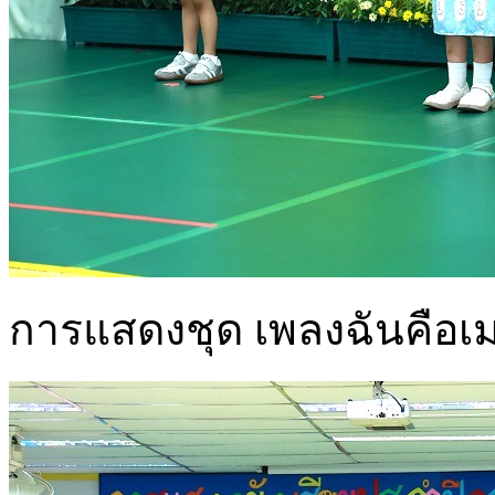
การแสดงชุด เพลงฉันคือเม