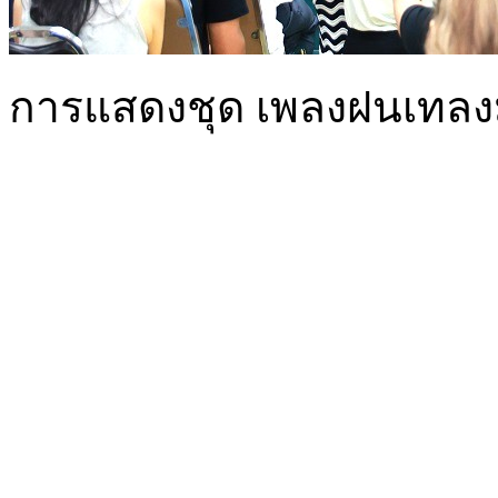
การแสดงชุด เพลงฝนเทลงม