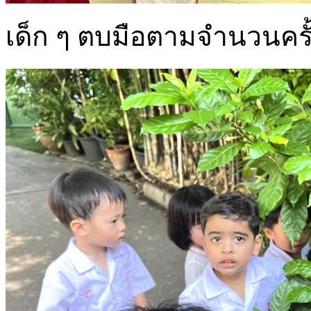
เด็ก ๆ ตบมือตามจำนวนครั้ง