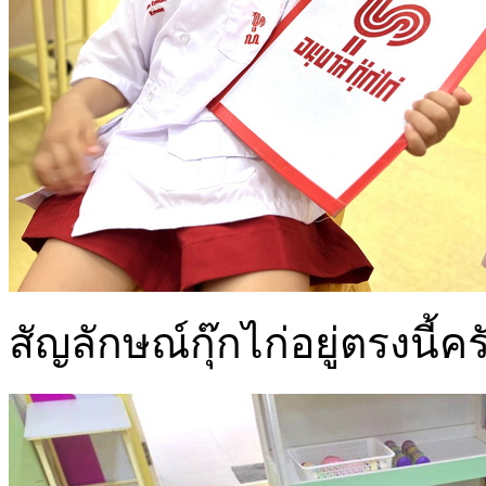
สัญลักษณ์กุ๊กไก่อยู่ตรงนี้คร