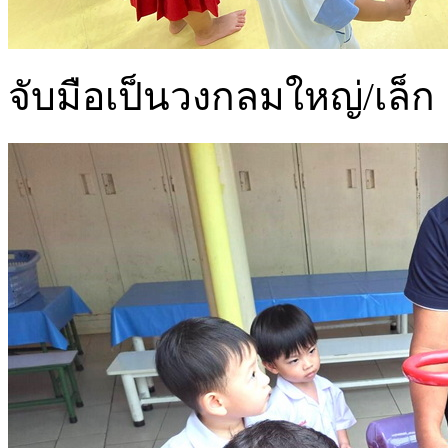
จับมือเป็นวงกลมใหญ่/เล็ก