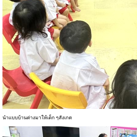
นำแบบบ้านต่างมาให้เด็ก ๆสังเกต