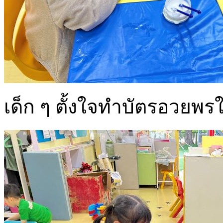
เด็ก ๆ ตั้งใจทำบัตรอวยพรใ