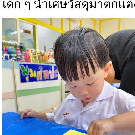
เด็ก ๆ นำเศษวัสดุมาตกแต