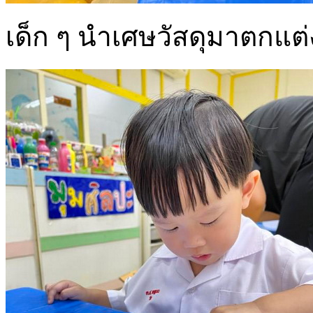
เด็ก ๆ นำเศษวัสดุมาตกแต