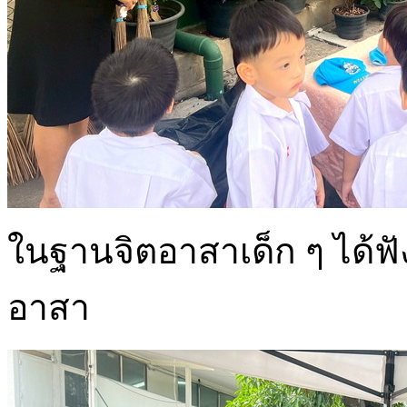
ในฐานจิตอาสาเด็ก ๆ ได้ฟัง
อาสา