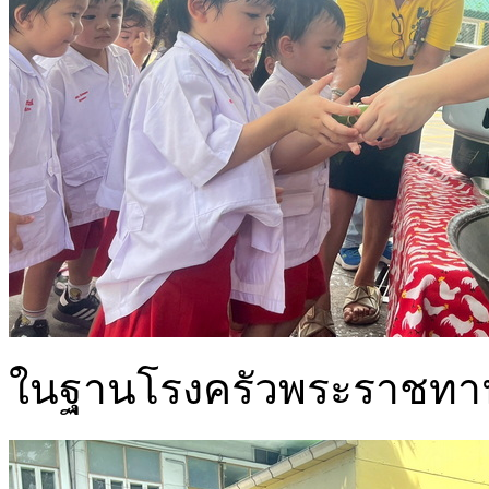
ในฐานโรงครัวพระราชทานเ