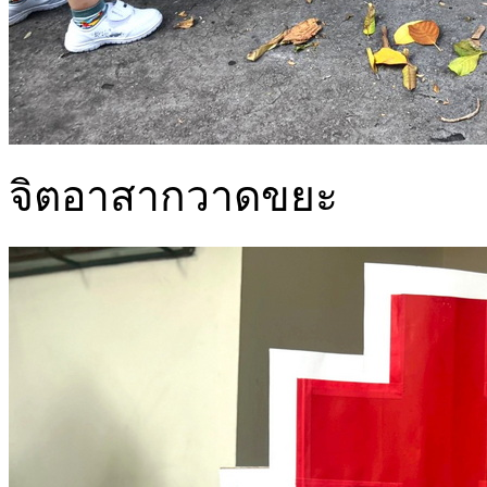
จิตอาสากวาดขยะ