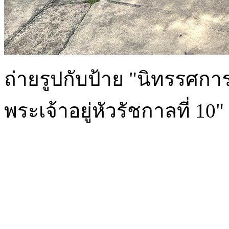
ถ่ายรูปกับป้าย "นิทรรศ
พระเจ้าอยู่หัวรัชกาลที่ 10"