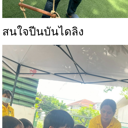
สนใจปีนบันไดลิง