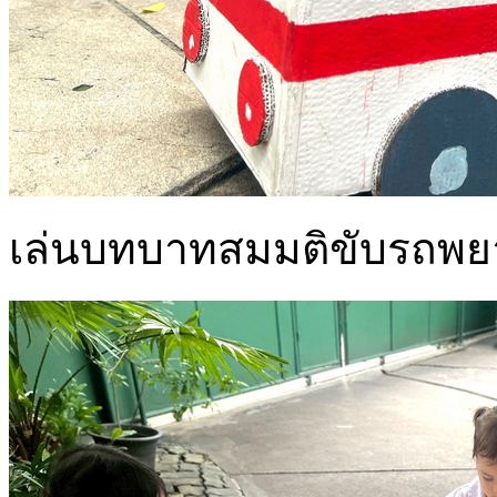
เล่นบทบาทสมมติขับรถพ