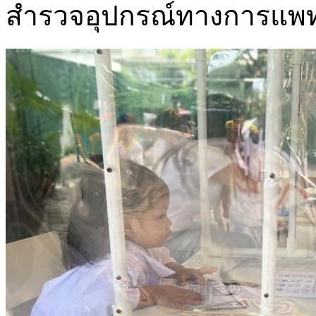
สำรวจอุปกรณ์ทางการแพท