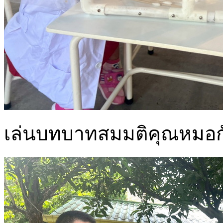
เล่นบทบาทสมมติคุณหมอก