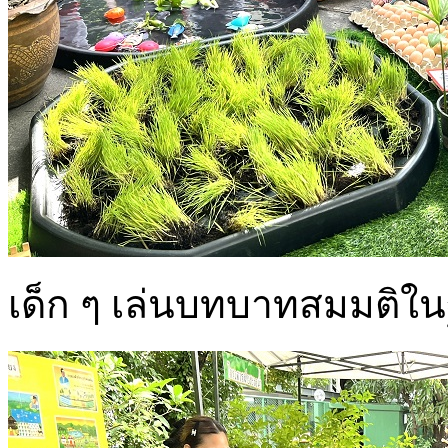
เด็ก ๆ เล่นบทบาทสมมติใ