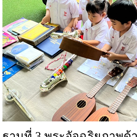
ฐานที่ 3 พระอัจฉริยภาพด