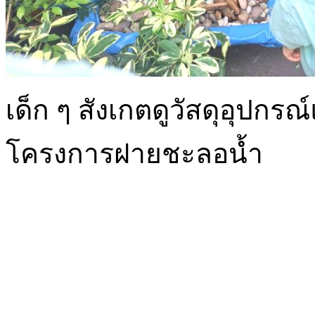
เด็ก ๆ สังเกตดูวัสดุอุป
โครงการฝายชะลอน้ำ