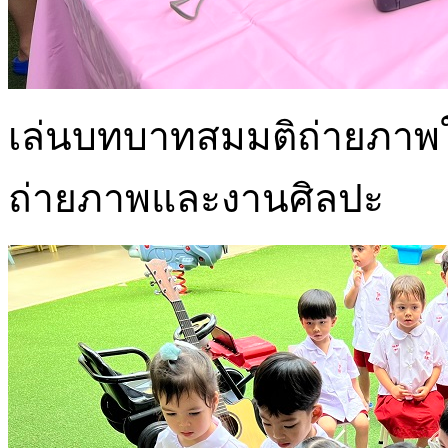
เล่นบทบาทสมมติถ่ายภาพ
ถ่ายภาพและงานศิลปะ