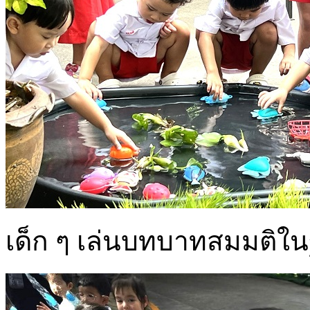
เด็ก ๆ เล่นบทบาทสมมติใ