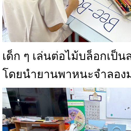
เด็ก ๆ เล่นต่อไม้บล็อกเป
โดยนำยานพาหนะจำลองมา