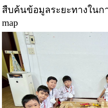
สืบค้นข้อมูลระยะทางในก
map