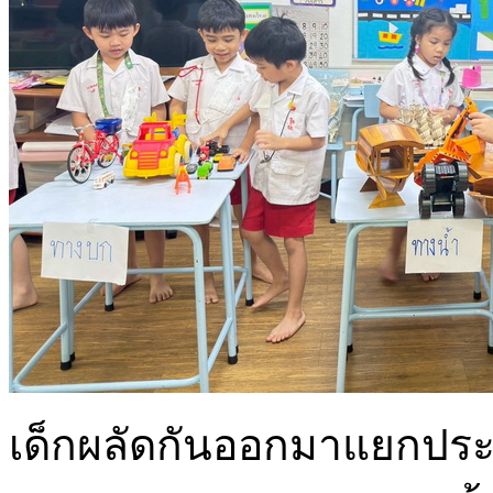
เด็กผลัดกันออกมาแยกปร