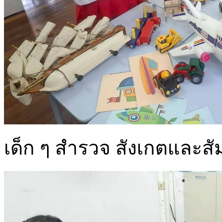
เด็ก ๆ สำรวจ สังเกตและส