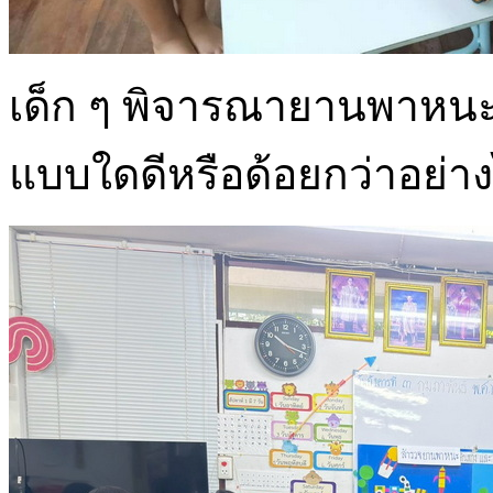
เด็ก ๆ พิจารณายานพาหนะ
แบบใดดีหรือด้อยกว่าอย่า