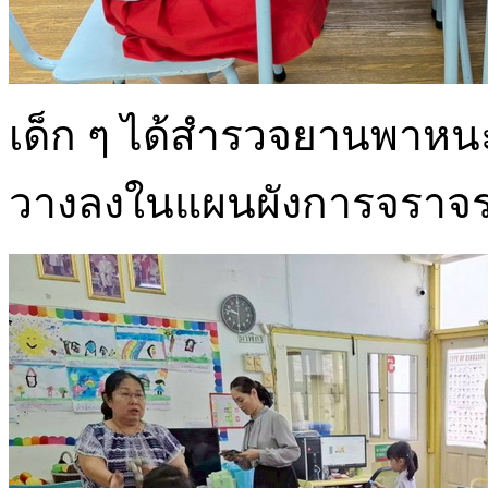
เด็ก ๆ ได้สำรวจยานพาหนะ
วางลงในแผนผังการจราจร