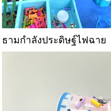
ธามกำลังประดิษฐ์ไฟฉาย