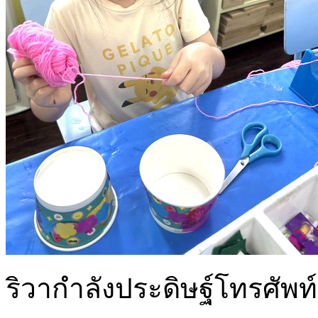
ริวากำลังประดิษฐ์โทรศัพ