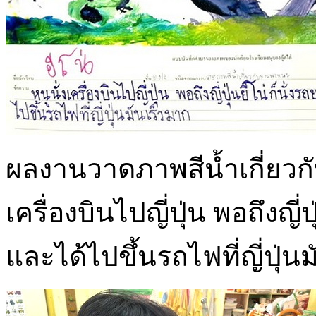
ผลงานวาดภาพสีน้ำเกี่ยวกั
เครื่องบินไปญี่ปุ่น พอถึงญี
และได้ไปขึ้นรถไฟที่ญี่ปุ่น