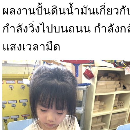
ผลงานปั้นดินน้ำมันเกี่ยวก
กำลังวิ่งไปบนถนน กำลังกลั
แสงเวลามืด