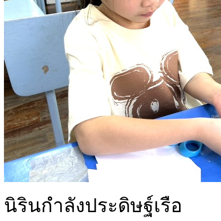
นิรินกำลังประดิษฐ์เรือ