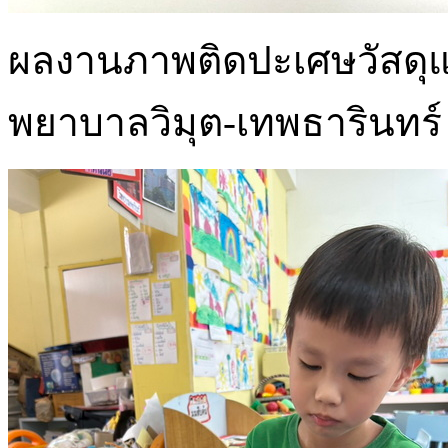
ผลงานภาพติดปะเศษวัสดุแล
พยาบาลวิมุต-เทพธารินทร์