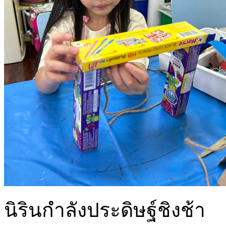
นิรินกำลังประดิษฐ์ชิงช้า