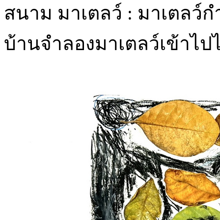
สนาม มาเตลว์ : มาเตลว์กำล
บ้านจำลองมาเตลว์เข้าไปไ