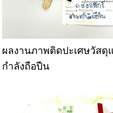
ผลงานภาพติดปะเศษวัสดุแล
กำลังถือปืน