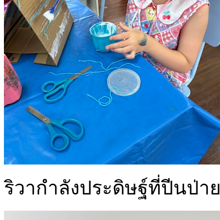
ริวากำลังประดิษฐ์ที่ปีนป่า