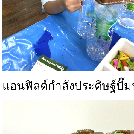
แอนฟิลด์กำลังประดิษฐ์ปั๊ม