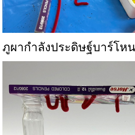
ภูผากำลังประดิษฐ์บาร์โห