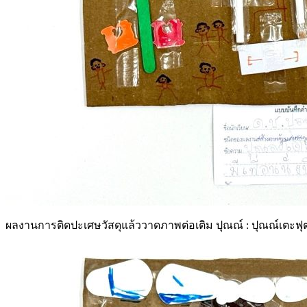
ผลงานการติดปะเศษวัสดุแล้ววาดภาพต่อเติม ปุณณ์ : ปุณณ์เตะฟุตบอล